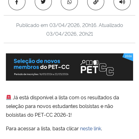
Copiar para área 
Ministério da Cidadania
Ministério da Saúde
Publicado em
03/04/2026, 20h16
. Atualizado
03/04/2026, 20h21
Ministério de Minas e Energia
Ministério da Ciência, Tecnologia, Inovações e Comunicações
Ministério do Meio Ambiente
Ministério do Turismo
Já está disponível a lista com os resultados da
Ministério do Desenvolvimento Regional
seleção para novos estudantes bolsistas e não
bolsistas do PET-CC 2026-1!
Controladoria-Geral da União
Para acessar a lista, basta clicar
neste link
.
Ministério da Mulher, da Família e dos Direitos Humanos