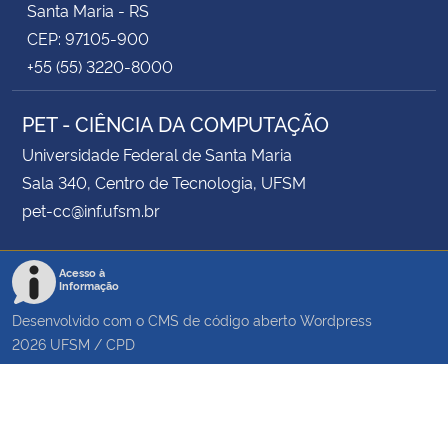
Santa Maria - RS
CEP: 97105-900
+55 (55) 3220-8000
PET - CIÊNCIA DA COMPUTAÇÃO
Universidade Federal de Santa Maria
Sala 340, Centro de Tecnologia, UFSM
pet-cc@inf.ufsm.br
Acesso à
Informação
Desenvolvido com o CMS de código aberto
Wordpress
2026
UFSM
/
CPD