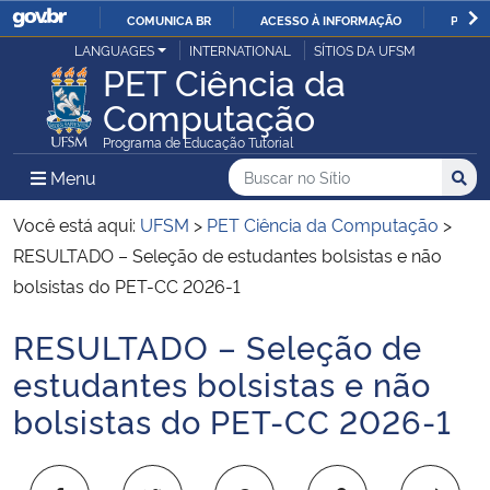
COMUNICA BR
ACESSO À INFORMAÇÃO
PARTI
Casa Civil
LANGUAGES
INTERNATIONAL
SÍTIOS DA UFSM
IR
PET Ciência da
PARA
Computação
Ministério da Justiça e Segurança Pública
O
Programa de Educação Tutorial
CONTEÚDO
Ministério da Defesa
Buscar no no Sítio
Busca
Busca:
Menu Principal do Sítio
Menu
Busc
Ministério das Relações Exteriores
Você está aqui:
UFSM
>
PET Ciência da Computação
>
RESULTADO – Seleção de estudantes bolsistas e não
Ministério da Economia
bolsistas do PET-CC 2026-1
RESULTADO – Seleção de
Ministério da Infraestrutura
Início do conteúdo
estudantes bolsistas e não
Ministério da Agricultura, Pecuária e Abastecimento
bolsistas do PET-CC 2026-1
Ministério da Educação