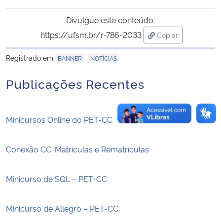
Divulgue este conteúdo:
Secretaria-Geral
https://ufsm.br/r-786-2033
Copiar
para área de tran
Secretaria de Governo
Registrado em
,
BANNER
NOTÍCIAS
Gabinete de Segurança Institucional
Publicações Recentes
Advocacia-Geral da União
Minicursos Online do PET-CC
Banco Central do Brasil
Conexão CC: Matrículas e Rematrículas
Planalto
Minicurso de SQL – PET-CC
Minicurso de Allegro – PET-CC