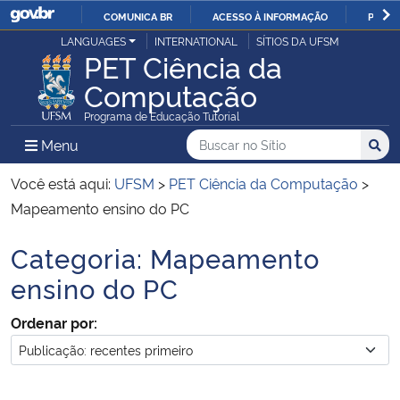
COMUNICA BR
ACESSO À INFORMAÇÃO
PARTI
Casa Civil
LANGUAGES
INTERNATIONAL
SÍTIOS DA UFSM
IR
PET Ciência da
PARA
Computação
Ministério da Justiça e Segurança Pública
O
Programa de Educação Tutorial
CONTEÚDO
Ministério da Defesa
Buscar no no Sítio
Busca
Busca:
Menu Principal do Sítio
Menu
Busc
Ministério das Relações Exteriores
Você está aqui:
UFSM
>
PET Ciência da Computação
>
Mapeamento ensino do PC
Ministério da Economia
Categoria:
Mapeamento
Início do conteúdo
Ministério da Infraestrutura
ensino do PC
Ordenar por:
Ministério da Agricultura, Pecuária e Abastecimento
Ministério da Educação