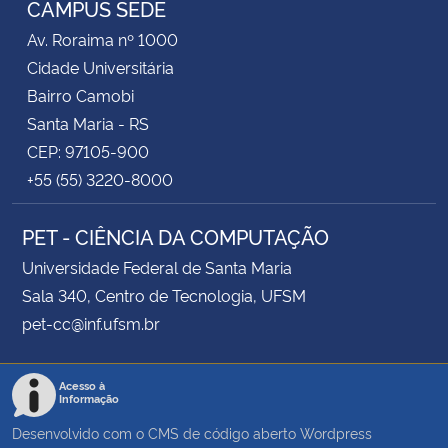
CAMPUS SEDE
Av. Roraima nº 1000
Secretaria-Geral
Cidade Universitária
Bairro Camobi
Secretaria de Governo
Santa Maria - RS
CEP: 97105-900
Gabinete de Segurança Institucional
+55 (55) 3220-8000
Advocacia-Geral da União
PET - CIÊNCIA DA COMPUTAÇÃO
Banco Central do Brasil
Universidade Federal de Santa Maria
Sala 340, Centro de Tecnologia, UFSM
Planalto
pet-cc@inf.ufsm.br
Acesso à
Informação
Desenvolvido com o CMS de código aberto
Wordpress