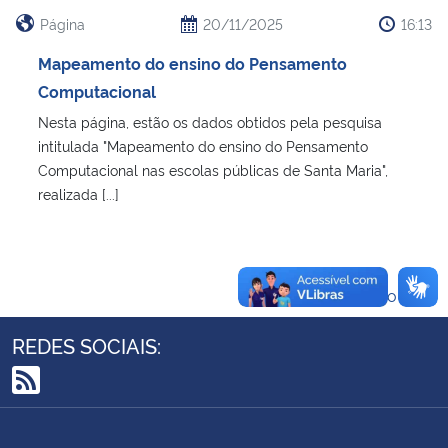
Ministério da Cidadania
Página
20/11/2025
16:13
Mapeamento do ensino do Pensamento
Ministério da Saúde
Computacional
Nesta página, estão os dados obtidos pela pesquisa
Ministério de Minas e Energia
intitulada "Mapeamento do ensino do Pensamento
Computacional nas escolas públicas de Santa Maria",
Ministério da Ciência, Tecnologia, Inovações e Comunicações
realizada [...]
Ministério do Meio Ambiente
Ministério do Turismo
Voltar ao topo
Ministério do Desenvolvimento Regional
REDES SOCIAIS:
Controladoria-Geral da União
RSS
Ministério da Mulher, da Família e dos Direitos Humanos