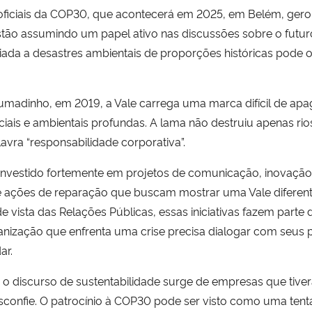
ficiais da COP30, que acontecerá em 2025, em Belém, gerou
tão assumindo um papel ativo nas discussões sobre o futuro
ada a desastres ambientais de proporções históricas pode 
umadinho, em 2019, a Vale carrega uma marca difícil de apag
ciais e ambientais profundas. A lama não destruiu apenas r
avra “responsabilidade corporativa”.
nvestido fortemente em projetos de comunicação, inovação 
 ações de reparação que buscam mostrar uma Vale diferente
vista das Relações Públicas, essas iniciativas fazem parte
ganização que enfrenta uma crise precisa dialogar com seus 
ar.
o o discurso de sustentabilidade surge de empresas que tiv
esconfie. O patrocínio à COP30 pode ser visto como uma ten