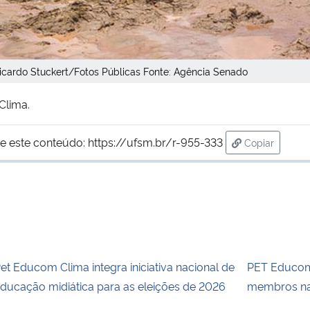
icardo Stuckert/Fotos Públicas Fonte: Agência Senado
Clima.
e este conteúdo:
https://ufsm.br/r-955-333
Copiar
para área de
et Educom Clima integra iniciativa nacional de
PET Educom 
ducação midiática para as eleições de 2026
membros n