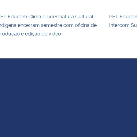
ET Educom Clima e Licenciatura Cultural
PET Educom
ndígena encerram semestre com oficina de
Intercom Su
rodução e edição de vídeo