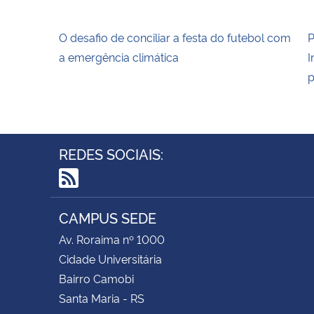
O desafio de conciliar a festa do futebol com
P
a emergência climática
I
p
REDES SOCIAIS:
RSS
CAMPUS SEDE
Av. Roraima nº 1000
Cidade Universitária
Bairro Camobi
Santa Maria - RS