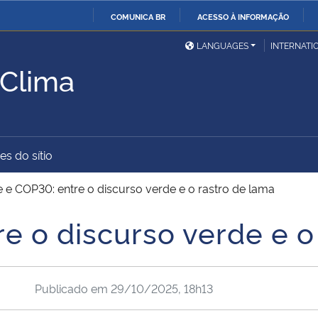
COMUNICA BR
ACESSO À INFORMAÇÃO
Ministério da Defesa
Ministério das Relações
Mini
IR
LANGUAGES
INTERNATI
Exteriores
PARA
Clima
O
Ministério da Cidadania
Ministério da Saúde
Mini
CONTEÚDO
es do sítio
Ministério do
Controladoria-Geral da
Mini
Desenvolvimento Regional
União
Famí
e e COP30: entre o discurso verde e o rastro de lama
Hum
e o discurso verde e o
Advocacia-Geral da União
Banco Central do Brasil
Plan
Publicado em
29/10/2025, 18h13