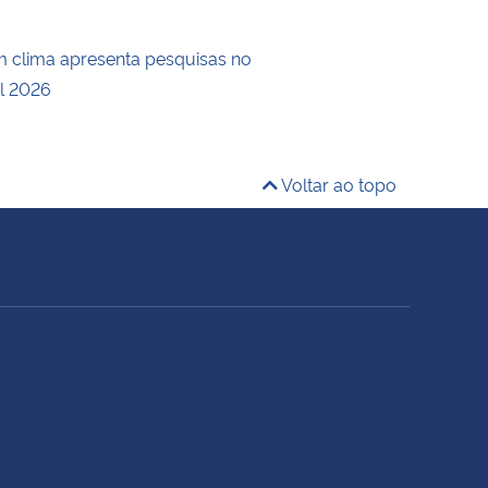
 clima apresenta pesquisas no
l 2026
Voltar ao topo