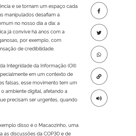
ndência e se tornam um espaço cada
ens manipulados desafiam a
omum no nosso dia a dia: a
ica já convive há anos com a
 enganosas, por exemplo, com
nsação de credibilidade.
da Integridade da Informação (OII)
especialmente em um contexto de
Copiar para áre
ões falsas, esse movimento tem um
o ambiente digital, afetando a
que precisam ser urgentes, quando
exemplo disso é o Macaozinho, uma
ra as discussões da COP30 e de