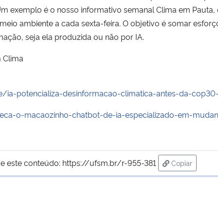
Um exemplo é o nosso informativo semanal Clima em Pauta, qu
 meio ambiente a cada sexta-feira. O objetivo é somar esfo
ação, seja ela produzida ou não por IA.
m Clima
de/ia-potencializa-desinformacao-climatica-antes-da-cop30-
heca-o-macaozinho-chatbot-de-ia-especializado-em-mudan
e este conteúdo:
https://ufsm.br/r-955-381
Copiar
para área de