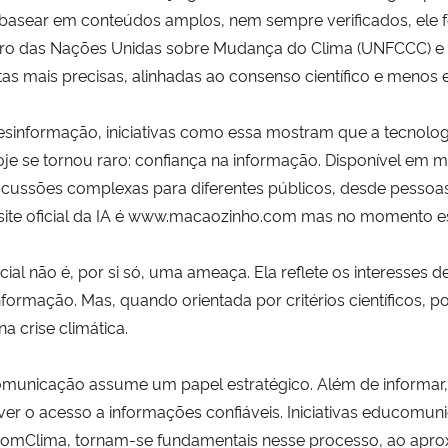
se basear em conteúdos amplos, nem sempre verificados, ele
o das Nações Unidas sobre Mudança do Clima (UNFCCC) e o
stas mais precisas, alinhadas ao consenso científico e menos
sinformação, iniciativas como essa mostram que a tecnol
je se tornou raro: confiança na informação. Disponível em
iscussões complexas para diferentes públicos, desde pesso
site oficial da IA é www.macaozinho.com mas no momento est
icial não é, por si só, uma ameaça. Ela reflete os interesses d
formação. Mas, quando orientada por critérios científicos, 
 crise climática.
municação assume um papel estratégico. Além de informar,
over o acesso a informações confiáveis. Iniciativas educom
omClima, tornam-se fundamentais nesse processo, ao aprox