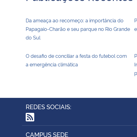
Da ameaça ao recomeço: a importância do
P
Papagaio-Charão e seu parque no Rio Grande
e
do Sul
O desafio de conciliar a festa do futebol com
P
a emergência climática
I
p
REDES SOCIAIS:
RSS
CAMPUS SEDE