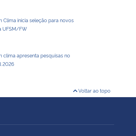
Clima inicia seleção para novos
a UFSM/FW
 clima apresenta pesquisas no
l 2026
Voltar ao topo