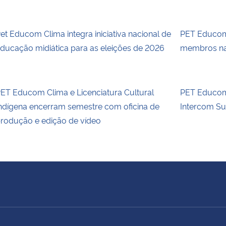
et Educom Clima integra iniciativa nacional de
PET Educom 
ducação midiática para as eleições de 2026
membros n
ET Educom Clima e Licenciatura Cultural
PET Educom
ndígena encerram semestre com oficina de
Intercom Su
rodução e edição de vídeo