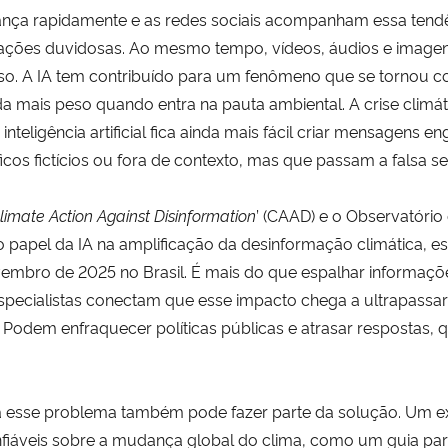
 avança rapidamente e as redes sociais acompanham essa te
ormações duvidosas. Ao mesmo tempo, vídeos, áudios e imag
also. A IA tem contribuído para um fenômeno que se tornou c
a mais peso quando entra na pauta ambiental. A crise climát
nteligência artificial fica ainda mais fácil criar mensagens
cos fictícios ou fora de contexto, mas que passam a falsa se
limate Action Against Disinformation
’ (CAAD) e o Observatório 
o papel da IA na amplificação da desinformação climática, 
ovembro de 2025 no Brasil. É mais do que espalhar informaç
Especialistas conectam que esse impacto chega a ultrapassar 
Podem enfraquecer políticas públicas e atrasar respostas, 
za esse problema também pode fazer parte da solução. Um 
nfiáveis sobre a mudança global do clima, como um guia pa