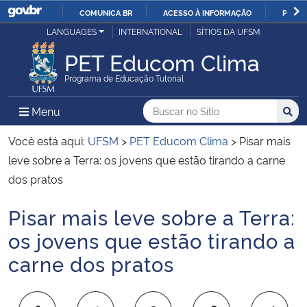
COMUNICA BR
ACESSO À INFORMAÇÃO
PARTI
Casa Civil
LANGUAGES
INTERNATIONAL
SÍTIOS DA UFSM
IR
PARA
PET Educom Clima
Ministério da Justiça e Segurança Pública
O
Programa de Educação Tutorial
CONTEÚDO
Ministério da Defesa
Buscar no no Sítio
Busca
Busca:
Menu Principal do Sítio
Menu
Busc
Ministério das Relações Exteriores
Você está aqui:
UFSM
>
PET Educom Clima
>
Pisar mais
leve sobre a Terra: os jovens que estão tirando a carne
Ministério da Economia
dos pratos
Pisar mais leve sobre a Terra:
Ministério da Infraestrutura
Início do conteúdo
os jovens que estão tirando a
Ministério da Agricultura, Pecuária e Abastecimento
carne dos pratos
Ministério da Educação