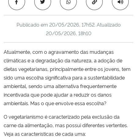
Copiar para área 
Ministério da Cidadania
Ministério da Saúde
Publicado em
20/05/2026, 17h52
. Atualizado
20/05/2026, 18h10
Ministério de Minas e Energia
Atualmente, com o agravamento das mudanças
Ministério da Ciência, Tecnologia, Inovações e Comunicações
climáticas e a degradação da natureza, a adoção de
dietas vegetarianas, principalmente entre os jovens, tem
Ministério do Meio Ambiente
sido uma escolha significativa para a sustentabilidade
ambiental, sendo uma alternativa frequentemente
Ministério do Turismo
incentivada que pode ajudar a reduzir os danos
ambientais. Mas o que envolve essa escolha?
Ministério do Desenvolvimento Regional
O vegetarianismo é caracterizado pela exclusão da
Controladoria-Geral da União
carne da alimentação, mas possui diferentes vertentes.
Veja as características de cada uma:
Ministério da Mulher, da Família e dos Direitos Humanos