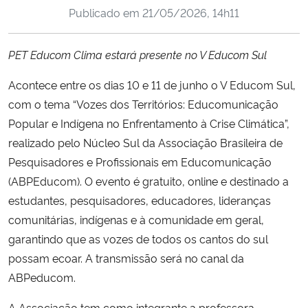
Publicado em
21/05/2026, 14h11
Ministério da Cidadania
Ministério da Saúde
PET Educom Clima estará presente no V Educom Sul
Acontece entre os dias 10 e 11 de junho o V Educom Sul,
Ministério de Minas e Energia
com o tema “Vozes dos Territórios: Educomunicação
Ministério da Ciência, Tecnologia, Inovações e Comunicações
Popular e Indígena no Enfrentamento à Crise Climática”,
realizado pelo Núcleo Sul da Associação Brasileira de
Ministério do Meio Ambiente
Pesquisadores e Profissionais em Educomunicação
(ABPEducom).
O evento é gratuito, online e destinado a
Ministério do Turismo
estudantes, pesquisadores, educadores, lideranças
comunitárias, indígenas e à comunidade em geral,
Ministério do Desenvolvimento Regional
garantindo que as vozes de todos os cantos do sul
possam ecoar. A transmissão será no canal da
Controladoria-Geral da União
ABPeducom.
Ministério da Mulher, da Família e dos Direitos Humanos
A Associação tem como integrante a professora-