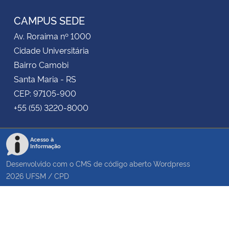
CAMPUS SEDE
Av. Roraima nº 1000
Cidade Universitária
Bairro Camobi
Santa Maria - RS
CEP: 97105-900
+55 (55) 3220-8000
Acesso à
Informação
Desenvolvido com o CMS de código aberto
Wordpress
2026
UFSM
/
CPD