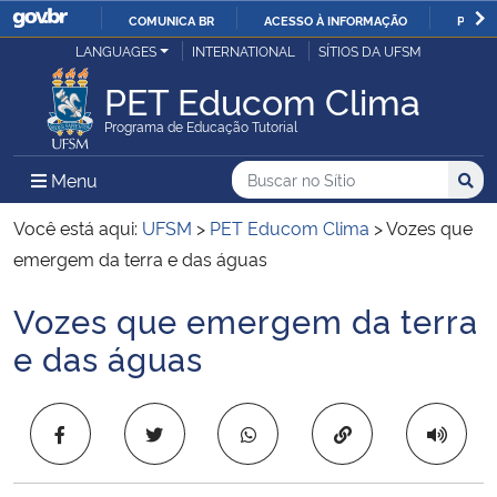
COMUNICA BR
ACESSO À INFORMAÇÃO
PARTI
Casa Civil
LANGUAGES
INTERNATIONAL
SÍTIOS DA UFSM
IR
PARA
PET Educom Clima
Ministério da Justiça e Segurança Pública
O
Programa de Educação Tutorial
CONTEÚDO
Ministério da Defesa
Buscar no no Sítio
Busca
Busca:
Menu Principal do Sítio
Menu
Busc
Ministério das Relações Exteriores
Você está aqui:
UFSM
>
PET Educom Clima
>
Vozes que
emergem da terra e das águas
Ministério da Economia
Vozes que emergem da terra
Início do conteúdo
Ministério da Infraestrutura
e das águas
Ministério da Agricultura, Pecuária e Abastecimento
Copiar para área 
Ministério da Educação