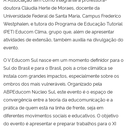
doutora Cláudia Herte de Moraes, docente da
Secretaria-Geral
Universidade Federal de Santa Maria, Campus Frederico
Westphalen, e tutora do Programa de Educação Tutorial
Secretaria de Governo
(PET) Educom Clima, grupo que, além de apresentar
atividades de extensão, também auxilia na divulgação do
Gabinete de Segurança Institucional
evento.
Advocacia-Geral da União
O V Educom Sul nasce em um momento definidor para o
Sul do Brasil e para o Brasil, pois a crise climática se
Banco Central do Brasil
instala com grandes impactos, especialmente sobre os
ombros dos mais vulneráveis. Organizado pela
Planalto
ABPEducom Núcleo Sul, este evento é o espaço de
convergência entre a teoria da educomunicação e a
prática de quem está na linha de frente, seja em
diferentes movimentos sociais e educativos. O objetivo
do evento é apresentar e preparar trabalhos para o XI