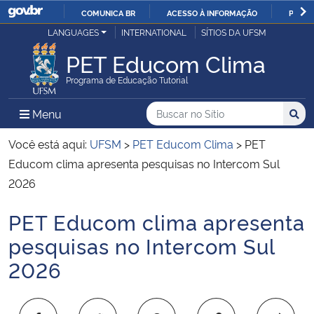
COMUNICA BR
ACESSO À INFORMAÇÃO
PARTI
Casa Civil
LANGUAGES
INTERNATIONAL
SÍTIOS DA UFSM
IR
PARA
PET Educom Clima
Ministério da Justiça e Segurança Pública
O
Programa de Educação Tutorial
CONTEÚDO
Ministério da Defesa
Buscar no no Sítio
Busca
Busca:
Menu Principal do Sítio
Menu
Busc
Ministério das Relações Exteriores
Você está aqui:
UFSM
>
PET Educom Clima
>
PET
Educom clima apresenta pesquisas no Intercom Sul
Ministério da Economia
2026
PET Educom clima apresenta
Ministério da Infraestrutura
Início do conteúdo
pesquisas no Intercom Sul
Ministério da Agricultura, Pecuária e Abastecimento
2026
Ministério da Educação