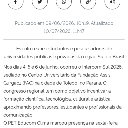
Copiar para área 
Ministério da Cidadania
Ministério da Saúde
Publicado em
09/06/2026, 10h19
. Atualizado
10/07/2026, 11h47
Ministério de Minas e Energia
Evento reúne estudantes e pesquisadores de
Ministério da Ciência, Tecnologia, Inovações e Comunicações
universidades públicas e privadas da região Sul do Brasil
Ministério do Meio Ambiente
Nos dias 4, 5 e 6 de junho, ocorreu o Intercom Sul 2026,
sediado no Centro Universitário da Fundação Assis
Ministério do Turismo
Gurgacz (FAG) na cidade de Toledo, no Paraná. O
congresso regional tem como objetivo incentivar a
Ministério do Desenvolvimento Regional
formação científica, tecnológica, cultural e artística,
aproximando professores, estudantes e profissionais da
Controladoria-Geral da União
comunicação.
O PET Educom Clima marcou presença na sexta-feira
Ministério da Mulher, da Família e dos Direitos Humanos