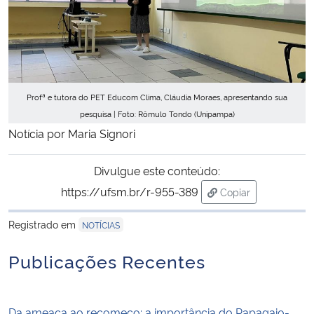
Profª e tutora do PET Educom Clima, Cláudia Moraes, apresentando sua
pesquisa | Foto: Rômulo Tondo (Unipampa)
Notícia por Maria Signori
Divulgue este conteúdo:
https://ufsm.br/r-955-389
Copiar
para área de trans
Registrado em
NOTÍCIAS
Publicações Recentes
Da ameaça ao recomeço: a importância do Papagaio-