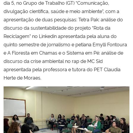
dia 5, no Grupo de Trabalho (GT) “Comunicação,
divulgação científica, saúde e meio ambiente”, com a
Secretaria-Geral
apresentação de duas pesquisas: Tetra Pak: análise do
discurso da sustentabilidade do projeto “Rota da
Secretaria de Governo
Reciclagem” no Linkedin apresentada pela aluna do
quinto semestre de jornalismo e petiana Emylli Fontoura
Gabinete de Segurança Institucional
e A Floresta em Chamas e o Sistema em Pé: análise de
discurso da crise ambiental no rap de MC Sid
Advocacia-Geral da União
apresentada pela professora e tutora do PET Claudia
Banco Central do Brasil
Herte de Moraes.
Planalto