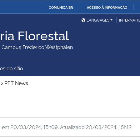
COMUNICA BR
ACESSO À INFORMAÇÃO
Ministério da Defesa
Ministério das Relações
Mini
IR
LANGUAGES
INTERNATI
Exteriores
PARA
ia Florestal
O
Ministério da Cidadania
Ministério da Saúde
Mini
CONTEÚDO
– Campus Frederico Westphalen
es do sítio
Ministério do
Controladoria-Geral da
Mini
Desenvolvimento Regional
União
Famí
>
PET News
Hum
Advocacia-Geral da União
Banco Central do Brasil
Plan
o em
20/03/2024, 15h09
. Atualizado
20/03/2024, 15h12