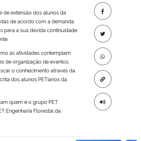
 e de extensão dos alunos da
oradas de acordo com a demanda
 para a sua devida continuidade.
ente.
omo as atividades contemplam
es de organização de eventos
buscar o conhecimento através da
Copiar para áre
crita dos alunos PETianos da
heçam quem é o grupo PET
T Engenharia Florestal da