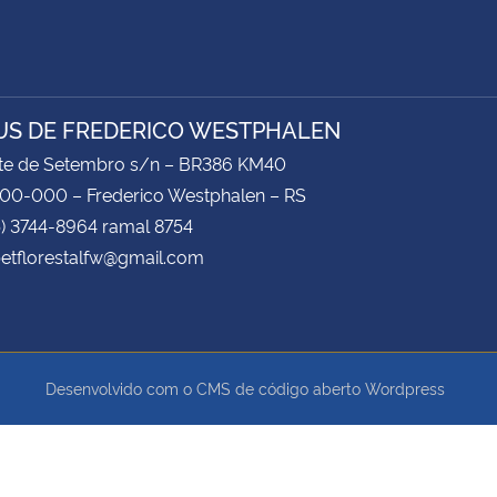
S DE FREDERICO WESTPHALEN
ete de Setembro s/n – BR386 KM40
00-000 – Frederico Westphalen – RS
5) 3744-8964 ramal 8754
petflorestalfw@gmail.com
Desenvolvido com o CMS de código aberto
Wordpress