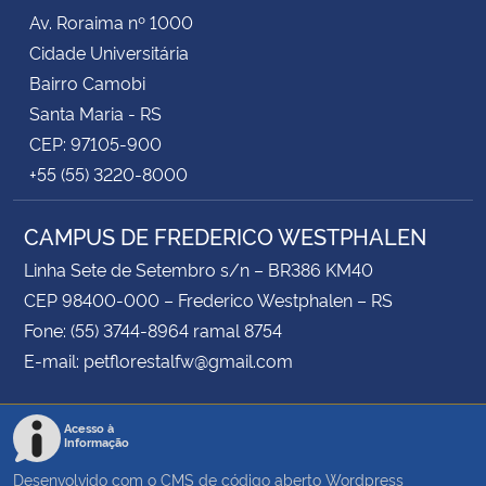
Av. Roraima nº 1000
Cidade Universitária
Secretaria-Geral
Bairro Camobi
Secretaria de Governo
Santa Maria - RS
CEP: 97105-900
Gabinete de Segurança Institucional
+55 (55) 3220-8000
Advocacia-Geral da União
CAMPUS DE FREDERICO WESTPHALEN
Linha Sete de Setembro s/n – BR386 KM40
Banco Central do Brasil
CEP 98400-000 – Frederico Westphalen – RS
Fone: (55) 3744-8964 ramal 8754
Planalto
E-mail: petflorestalfw@gmail.com
Acesso à
Informação
Desenvolvido com o CMS de código aberto
Wordpress