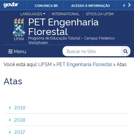
COMUNICA BR
ACESSO À INFORMAÇÃO
PARTI
Casa Civil
LANGUAGES
INTERNATIONAL
SÍTIOS DA UFSM
IR
PET Engenharia
PARA
Florestal
Ministério da Justiça e Segurança Pública
O
Programa de Educação Tutorial – Campus Frederico
CONTEÚDO
Westphalen
Ministério da Defesa
Buscar no no Sítio
Busca
Busca:
Menu Principal do Sítio
Menu
Busc
Ministério das Relações Exteriores
Você está aqui:
UFSM
>
PET Engenharia Florestal
>
Atas
Ministério da Economia
Atas
Início do conteúdo
Ministério da Infraestrutura
2019
Ministério da Agricultura, Pecuária e Abastecimento
2018
Ministério da Educação
2017