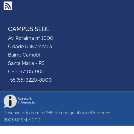
RSS
Secretaria-Geral
CAMPUS SEDE
Secretaria de Governo
Av. Roraima nº 1000
Gabinete de Segurança Institucional
Cidade Universitária
Bairro Camobi
Advocacia-Geral da União
Santa Maria - RS
CEP: 97105-900
Banco Central do Brasil
+55 (55) 3220-8000
Planalto
Acesso à
Informação
Desenvolvido com o CMS de código aberto
Wordpress
2026
UFSM
/
CPD