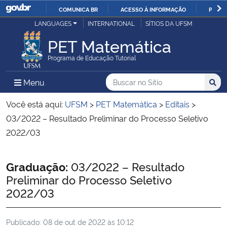
COMUNICA BR
ACESSO À INFORMAÇÃO
PARTI
Casa Civil
LANGUAGES
INTERNATIONAL
SÍTIOS DA UFSM
IR
PARA
PET Matemática
Ministério da Justiça e Segurança Pública
O
Programa de Educação Tutorial
CONTEÚDO
Ministério da Defesa
Buscar no no Sítio
Busca
Busca:
Menu Principal do Sítio
Menu
Busc
Ministério das Relações Exteriores
Você está aqui:
UFSM
>
PET Matemática
>
Editais
>
03/2022 – Resultado Preliminar do Processo Seletivo
Ministério da Economia
2022/03
Ministério da Infraestrutura
Início do conteúdo
Graduação:
03/2022 – Resultado
Preliminar do Processo Seletivo
Ministério da Agricultura, Pecuária e Abastecimento
2022/03
Ministério da Educação
Publicado:
08 de out de 2022 às 10:12