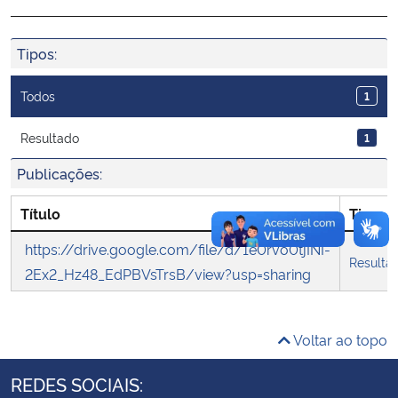
Ministério da Cidadania
Tipos:
Ministério da Saúde
Todos
1
Ministério de Minas e Energia
Resultado
1
Ministério da Ciência, Tecnologia, Inovações e Comunicações
Publicações:
Ministério do Meio Ambiente
Título
Tipo
https://drive.google.com/file/d/1e0rvo0tjINI-
Ministério do Turismo
Resulta
2Ex2_Hz48_EdPBVsTrsB/view?usp=sharing
Ministério do Desenvolvimento Regional
Voltar ao topo
Controladoria-Geral da União
REDES SOCIAIS:
Ministério da Mulher, da Família e dos Direitos Humanos