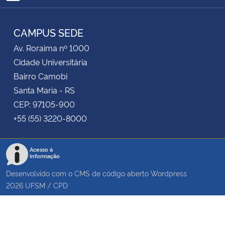
RSS
CAMPUS SEDE
Av. Roraima nº 1000
Cidade Universitária
Bairro Camobi
Santa Maria - RS
CEP: 97105-900
+55 (55) 3220-8000
Acesso à
Informação
Desenvolvido com o CMS de código aberto
Wordpress
2026
UFSM
/
CPD