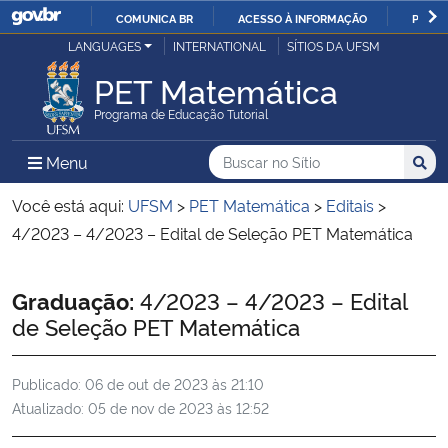
COMUNICA BR
ACESSO À INFORMAÇÃO
PARTI
Casa Civil
LANGUAGES
INTERNATIONAL
SÍTIOS DA UFSM
IR
PARA
PET Matemática
Ministério da Justiça e Segurança Pública
O
Programa de Educação Tutorial
CONTEÚDO
Ministério da Defesa
Buscar no no Sítio
Busca
Busca:
Menu Principal do Sítio
Menu
Busc
Ministério das Relações Exteriores
Você está aqui:
UFSM
>
PET Matemática
>
Editais
>
4/2023 – 4/2023 – Edital de Seleção PET Matemática
Ministério da Economia
Início do conteúdo
Graduação:
4/2023 – 4/2023 – Edital
Ministério da Infraestrutura
de Seleção PET Matemática
Ministério da Agricultura, Pecuária e Abastecimento
Publicado:
06 de out de 2023 às 21:10
Atualizado:
05 de nov de 2023 às 12:52
Ministério da Educação