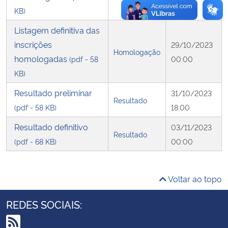
17:00
KB)
Secretaria-Geral
Listagem definitiva das
inscrições
29/10/2023
Secretaria de Governo
Homologação
homologadas
(pdf - 58
00:00
KB)
Gabinete de Segurança Institucional
Resultado preliminar
31/10/2023
Resultado
Advocacia-Geral da União
(pdf - 58 KB)
18:00
Resultado definitivo
03/11/2023
Banco Central do Brasil
Resultado
(pdf - 68 KB)
00:00
Planalto
Voltar ao topo
REDES SOCIAIS: