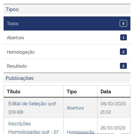
Ministério da Cidadania
Tipos:
Ministério da Saúde
Todos
5
Ministério de Minas e Energia
Abertura
1
Homologação
2
Ministério da Ciência, Tecnologia, Inovações e Comunicações
Resultado
2
Ministério do Meio Ambiente
Publicações:
Ministério do Turismo
Título
Tipo
Data
Ministério do Desenvolvimento Regional
Edital de Seleção
(pdf -
06/10/2023
Abertura
109 KB)
21:02
Controladoria-Geral da União
Inscrições
26/10/2023
Homologadas
(pdf - 57
Homologação
Ministério da Mulher, da Família e dos Direitos Humanos