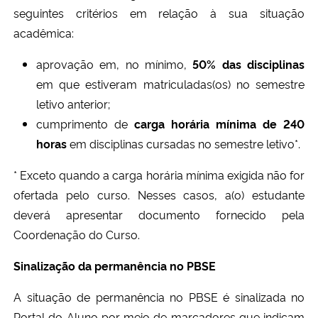
seguintes critérios em relação à sua situação
acadêmica:
Secretaria-Geral
aprovação em, no mínimo,
50% das disciplinas
Secretaria de Governo
em que estiveram matriculadas(os) no semestre
letivo anterior;
Gabinete de Segurança Institucional
cumprimento de
carga horária mínima de 240
horas
em disciplinas cursadas no semestre letivo*.
Advocacia-Geral da União
* Exceto quando a carga horária mínima exigida não for
Banco Central do Brasil
ofertada pelo curso. Nesses casos, a(o) estudante
deverá apresentar documento fornecido pela
Planalto
Coordenação do Curso.
Sinalização da permanência no PBSE
A situação de permanência no PBSE é sinalizada no
Portal do Aluno por meio de marcadores que indicam