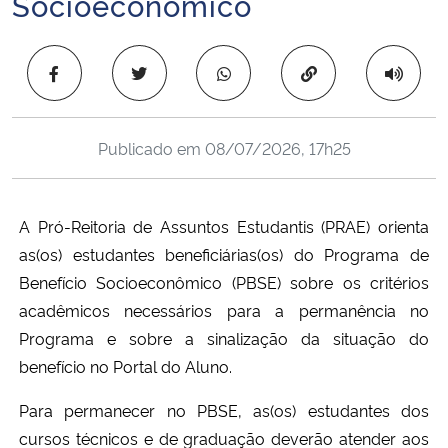
Socioeconômico
Ministério da Cidadania
Copiar para área 
Ministério da Saúde
Ministério de Minas e Energia
Publicado em
08/07/2026, 17h25
Ministério da Ciência, Tecnologia, Inovações e Comunicações
A Pró-Reitoria de Assuntos Estudantis (PRAE) orienta
Ministério do Meio Ambiente
as(os) estudantes beneficiárias(os) do Programa de
Benefício Socioeconômico (PBSE) sobre os critérios
Ministério do Turismo
acadêmicos necessários para a permanência no
Ministério do Desenvolvimento Regional
Programa e sobre a sinalização da situação do
benefício no Portal do Aluno.
Controladoria-Geral da União
Para permanecer no PBSE, as(os) estudantes dos
cursos técnicos e de graduação deverão atender aos
Ministério da Mulher, da Família e dos Direitos Humanos