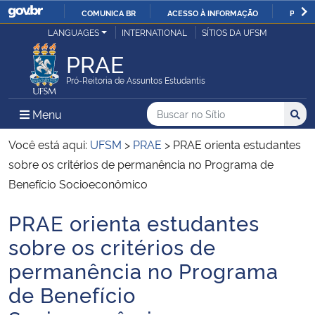
COMUNICA BR
ACESSO À INFORMAÇÃO
PARTI
Casa Civil
LANGUAGES
INTERNATIONAL
SÍTIOS DA UFSM
IR
PARA
PRAE
Ministério da Justiça e Segurança Pública
O
Pró-Reitoria de Assuntos Estudantis
CONTEÚDO
Ministério da Defesa
Buscar no no Sítio
Busca
Busca:
Menu Principal do Sítio
Menu
Busc
Ministério das Relações Exteriores
Você está aqui:
UFSM
>
PRAE
>
PRAE orienta estudantes
sobre os critérios de permanência no Programa de
Ministério da Economia
Benefício Socioeconômico
PRAE orienta estudantes
Ministério da Infraestrutura
Início do conteúdo
sobre os critérios de
Ministério da Agricultura, Pecuária e Abastecimento
permanência no Programa
de Benefício
Ministério da Educação