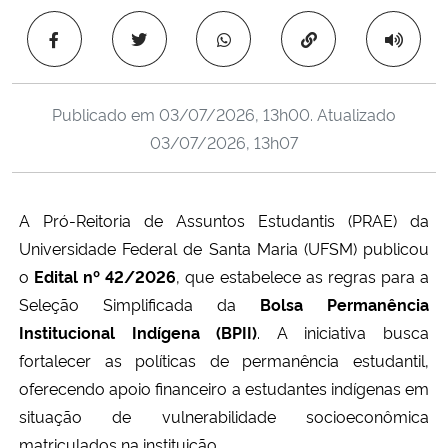
Ministério da Cidadania
Copiar para área 
Ministério da Saúde
Publicado em
03/07/2026, 13h00
. Atualizado
Ministério de Minas e Energia
03/07/2026, 13h07
Ministério da Ciência, Tecnologia, Inovações e Comunicações
A Pró-Reitoria de Assuntos Estudantis (PRAE) da
Ministério do Meio Ambiente
Universidade Federal de Santa Maria (UFSM) publicou
o
Edital nº 42/2026
, que estabelece as regras para a
Ministério do Turismo
Seleção Simplificada da
Bolsa Permanência
Institucional Indígena (BPII)
. A iniciativa busca
Ministério do Desenvolvimento Regional
fortalecer as políticas de permanência estudantil,
oferecendo apoio financeiro a estudantes indígenas em
Controladoria-Geral da União
situação de vulnerabilidade socioeconômica
Ministério da Mulher, da Família e dos Direitos Humanos
matriculados na instituição.