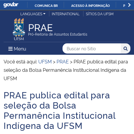
COMUNICA BR
ACESSO À INFORMAÇÃO
PARTI
Casa Civil
LANGUAGES
INTERNATIONAL
SÍTIOS DA UFSM
IR
PARA
PRAE
Ministério da Justiça e Segurança Pública
O
Pró-Reitoria de Assuntos Estudantis
CONTEÚDO
Ministério da Defesa
Buscar no no Sítio
Busca
Busca:
Menu Principal do Sítio
Menu
Busc
Ministério das Relações Exteriores
Você está aqui:
UFSM
>
PRAE
>
PRAE publica edital para
seleção da Bolsa Permanência Institucional Indígena da
Ministério da Economia
UFSM
PRAE publica edital para
Ministério da Infraestrutura
Início do conteúdo
seleção da Bolsa
Ministério da Agricultura, Pecuária e Abastecimento
Permanência Institucional
Indígena da UFSM
Ministério da Educação