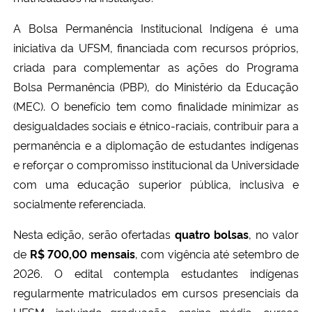
A Bolsa Permanência Institucional Indígena é uma
Secretaria-Geral
iniciativa da UFSM, financiada com recursos próprios,
criada para complementar as ações do Programa
Secretaria de Governo
Bolsa Permanência (PBP), do Ministério da Educação
(MEC). O benefício tem como finalidade minimizar as
Gabinete de Segurança Institucional
desigualdades sociais e étnico-raciais, contribuir para a
Advocacia-Geral da União
permanência e a diplomação de estudantes indígenas
e reforçar o compromisso institucional da Universidade
Banco Central do Brasil
com uma educação superior pública, inclusiva e
socialmente referenciada.
Planalto
Nesta edição, serão ofertadas
quatro bolsas
, no valor
de
R$ 700,00 mensais
, com vigência até setembro de
2026. O edital contempla estudantes indígenas
regularmente matriculados em cursos presenciais da
UFSM, incluindo graduação, ensino médio, cursos