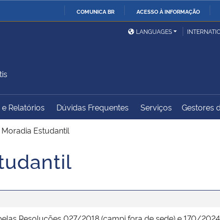
COMUNICA BR
ACESSO À INFORMAÇÃO
Ministério da Defesa
Ministério das Relações
Mini
IR
LANGUAGES
INTERNATI
Exteriores
PARA
O
Ministério da Cidadania
Ministério da Saúde
Mini
CONTEÚDO
is
e Relatórios
Dúvidas Frequentes
Serviços
Gestores d
Ministério do
Controladoria-Geral da
Mini
Desenvolvimento Regional
União
Famí
o Moradia Estudantil
Hum
tudantil
Advocacia-Geral da União
Banco Central do Brasil
Plan
pelas Resoluções 027/2018 (campi fora de sede) e 170/202