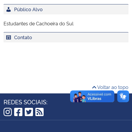
Ministério da Cidadania
Público Alvo
Ministério da Saúde
Estudantes de Cachoeira do Sul
Ministério de Minas e Energia
Contato
Ministério da Ciência, Tecnologia, Inovações e Comunicações
Ministério do Meio Ambiente
Ministério do Turismo
Voltar ao topo
Ministério do Desenvolvimento Regional
REDES SOCIAIS:
Controladoria-Geral da União
Instagram
Facebook
Twitter
RSS
Ministério da Mulher, da Família e dos Direitos Humanos