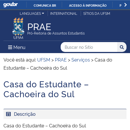
COMUNICA BR
ACESSO À INFORMAÇÃO
PARTI
Casa Civil
LANGUAGES
INTERNATIONAL
SÍTIOS DA UFSM
IR
PARA
PRAE
Ministério da Justiça e Segurança Pública
O
Pró-Reitoria de Assuntos Estudantis
CONTEÚDO
Ministério da Defesa
Buscar no no Sítio
Busca
Busca:
Menu Principal do Sítio
Menu
Busc
Ministério das Relações Exteriores
Você está aqui:
UFSM
>
PRAE
>
Serviços
>
Casa do
Estudante – Cachoeira do Sul
Ministério da Economia
Casa do Estudante –
Início do conteúdo
Ministério da Infraestrutura
Cachoeira do Sul
Ministério da Agricultura, Pecuária e Abastecimento
Descrição
Ministério da Educação
Casa do Estudante – Cachoeira do Sul