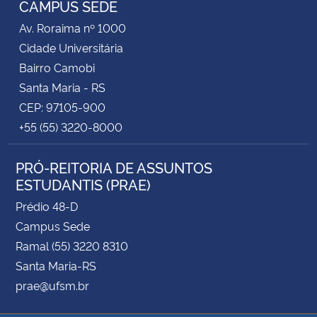
CAMPUS SEDE
Av. Roraima nº 1000
Secretaria-Geral
Cidade Universitária
Bairro Camobi
Secretaria de Governo
Santa Maria - RS
CEP: 97105-900
Gabinete de Segurança Institucional
+55 (55) 3220-8000
Advocacia-Geral da União
PRÓ-REITORIA DE ASSUNTOS
ESTUDANTIS (PRAE)
Banco Central do Brasil
Prédio 48-D
Planalto
Campus Sede
Ramal (55) 3220 8310
Santa Maria-RS
prae@ufsm.br