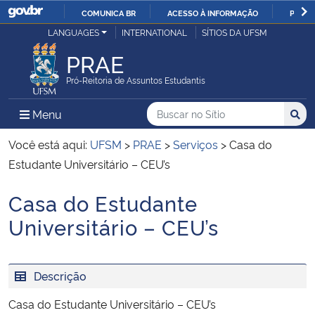
COMUNICA BR
ACESSO À INFORMAÇÃO
PARTI
Casa Civil
LANGUAGES
INTERNATIONAL
SÍTIOS DA UFSM
IR
PARA
PRAE
Ministério da Justiça e Segurança Pública
O
Pró-Reitoria de Assuntos Estudantis
CONTEÚDO
Ministério da Defesa
Buscar no no Sítio
Busca
Busca:
Menu Principal do Sítio
Menu
Busc
Ministério das Relações Exteriores
Você está aqui:
UFSM
>
PRAE
>
Serviços
>
Casa do
Estudante Universitário – CEU’s
Ministério da Economia
Casa do Estudante
Início do conteúdo
Ministério da Infraestrutura
Universitário – CEU’s
Ministério da Agricultura, Pecuária e Abastecimento
Descrição
Ministério da Educação
Casa do Estudante Universitário – CEU’s