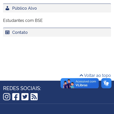
Ministério da Cidadania
Público Alvo
Ministério da Saúde
Estudantes com BSE
Ministério de Minas e Energia
Contato
Ministério da Ciência, Tecnologia, Inovações e Comunicações
Ministério do Meio Ambiente
Ministério do Turismo
Voltar ao topo
Ministério do Desenvolvimento Regional
REDES SOCIAIS:
Controladoria-Geral da União
Instagram
Facebook
Twitter
RSS
Ministério da Mulher, da Família e dos Direitos Humanos