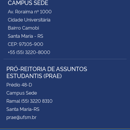
CAMPUS SEDE
Av. Roraima nº 1000
Secretaria-Geral
Cidade Universitária
Bairro Camobi
Secretaria de Governo
Santa Maria - RS
CEP: 97105-900
Gabinete de Segurança Institucional
+55 (55) 3220-8000
Advocacia-Geral da União
PRÓ-REITORIA DE ASSUNTOS
ESTUDANTIS (PRAE)
Banco Central do Brasil
Prédio 48-D
Planalto
Campus Sede
Ramal (55) 3220 8310
Santa Maria-RS
prae@ufsm.br