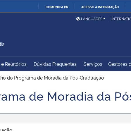
COMUNICA BR
ACESSO À INFORMAÇÃO
Ministério da Defesa
Ministério das Relações
Mini
IR
LANGUAGES
INTERNATI
Exteriores
PARA
O
Ministério da Cidadania
Ministério da Saúde
Mini
CONTEÚDO
is
e Relatórios
Dúvidas Frequentes
Serviços
Gestores d
Ministério do
Controladoria-Geral da
Mini
Desenvolvimento Regional
União
Famí
lho do Programa de Moradia da Pós-Graduação
Hum
rama de Moradia da P
Advocacia-Geral da União
Banco Central do Brasil
Plan
uação