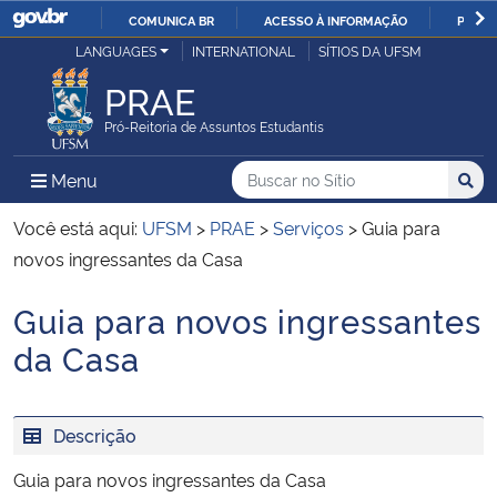
COMUNICA BR
ACESSO À INFORMAÇÃO
PARTI
Casa Civil
LANGUAGES
INTERNATIONAL
SÍTIOS DA UFSM
IR
PARA
PRAE
Ministério da Justiça e Segurança Pública
O
Pró-Reitoria de Assuntos Estudantis
CONTEÚDO
Ministério da Defesa
Buscar no no Sítio
Busca
Busca:
Menu Principal do Sítio
Menu
Busc
Ministério das Relações Exteriores
Você está aqui:
UFSM
>
PRAE
>
Serviços
>
Guia para
novos ingressantes da Casa
Ministério da Economia
Guia para novos ingressantes
Início do conteúdo
Ministério da Infraestrutura
da Casa
Ministério da Agricultura, Pecuária e Abastecimento
Descrição
Ministério da Educação
Guia para novos ingressantes da Casa