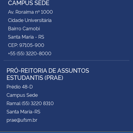
CAMPUS SEDE
Av. Roraima nº 1000
Secretaria-Geral
Cidade Universitária
Bairro Camobi
Secretaria de Governo
Santa Maria - RS
CEP: 97105-900
Gabinete de Segurança Institucional
+55 (55) 3220-8000
Advocacia-Geral da União
PRÓ-REITORIA DE ASSUNTOS
ESTUDANTIS (PRAE)
Banco Central do Brasil
Prédio 48-D
Planalto
Campus Sede
Ramal (55) 3220 8310
Santa Maria-RS
prae@ufsm.br