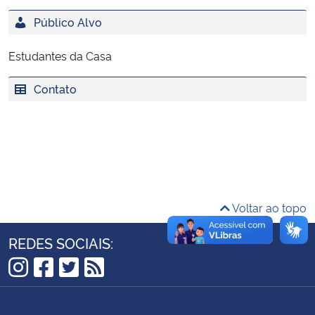
Ministério da Cidadania
Público Alvo
Ministério da Saúde
Estudantes da Casa
Ministério de Minas e Energia
Contato
Ministério da Ciência, Tecnologia, Inovações e Comunicações
Ministério do Meio Ambiente
Ministério do Turismo
Voltar ao topo
Ministério do Desenvolvimento Regional
REDES SOCIAIS:
Controladoria-Geral da União
Instagram
Facebook
Twitter
RSS
Ministério da Mulher, da Família e dos Direitos Humanos