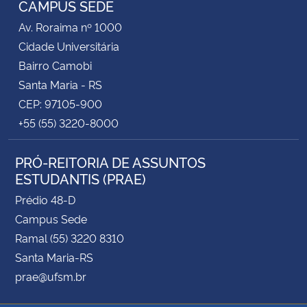
CAMPUS SEDE
Av. Roraima nº 1000
Secretaria-Geral
Cidade Universitária
Bairro Camobi
Secretaria de Governo
Santa Maria - RS
CEP: 97105-900
Gabinete de Segurança Institucional
+55 (55) 3220-8000
Advocacia-Geral da União
PRÓ-REITORIA DE ASSUNTOS
ESTUDANTIS (PRAE)
Banco Central do Brasil
Prédio 48-D
Planalto
Campus Sede
Ramal (55) 3220 8310
Santa Maria-RS
prae@ufsm.br