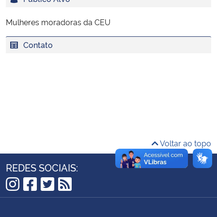
Ministério da Cidadania
Mulheres moradoras da CEU
Ministério da Saúde
Contato
Ministério de Minas e Energia
Ministério da Ciência, Tecnologia, Inovações e Comunicações
Ministério do Meio Ambiente
Ministério do Turismo
Voltar ao topo
Ministério do Desenvolvimento Regional
REDES SOCIAIS:
Controladoria-Geral da União
Instagram
Facebook
Twitter
RSS
Ministério da Mulher, da Família e dos Direitos Humanos