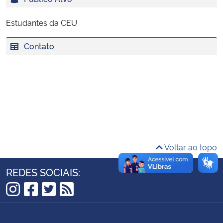
Ministério da Cidadania
Estudantes da CEU
Ministério da Saúde
Contato
Ministério de Minas e Energia
Ministério da Ciência, Tecnologia, Inovações e Comunicações
Ministério do Meio Ambiente
Ministério do Turismo
Voltar ao topo
Ministério do Desenvolvimento Regional
REDES SOCIAIS:
Controladoria-Geral da União
Instagram
Facebook
Twitter
RSS
Ministério da Mulher, da Família e dos Direitos Humanos