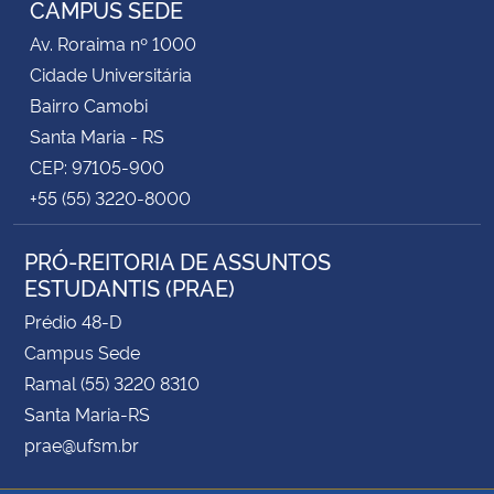
CAMPUS SEDE
Av. Roraima nº 1000
Secretaria-Geral
Cidade Universitária
Bairro Camobi
Secretaria de Governo
Santa Maria - RS
CEP: 97105-900
Gabinete de Segurança Institucional
+55 (55) 3220-8000
Advocacia-Geral da União
PRÓ-REITORIA DE ASSUNTOS
ESTUDANTIS (PRAE)
Banco Central do Brasil
Prédio 48-D
Planalto
Campus Sede
Ramal (55) 3220 8310
Santa Maria-RS
prae@ufsm.br