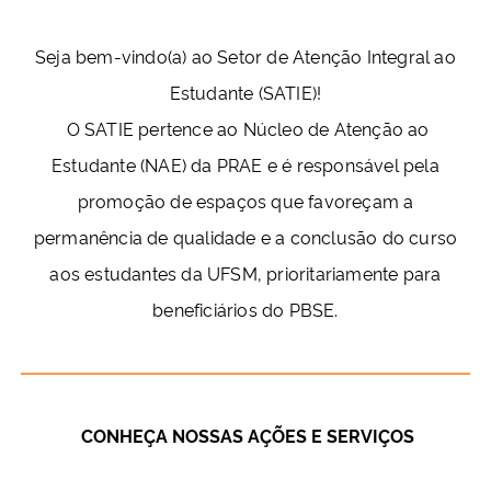
Ministério da Cidadania
Seja bem-vindo(a) ao Setor de Atenção Integral ao
Ministério da Saúde
Estudante (SATIE)!
O SATIE pertence ao Núcleo de Atenção ao
Ministério de Minas e Energia
Estudante (NAE) da PRAE e é responsável pela
Ministério da Ciência, Tecnologia, Inovações e Comunicações
promoção de espaços que favoreçam a
permanência de qualidade e a conclusão do curso
Ministério do Meio Ambiente
aos estudantes da UFSM, prioritariamente para
beneficiários do PBSE.
Ministério do Turismo
Ministério do Desenvolvimento Regional
Controladoria-Geral da União
CONHEÇA NOSSAS AÇÕES E SERVIÇOS
Ministério da Mulher, da Família e dos Direitos Humanos