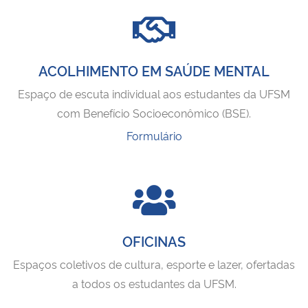
Secretaria-Geral
ACOLHIMENTO EM SAÚDE MENTAL
Secretaria de Governo
Espaço de escuta individual aos estudantes da UFSM
Gabinete de Segurança Institucional
com Benefício Socioeconômico (BSE).
Formulário
Advocacia-Geral da União
Banco Central do Brasil
Planalto
OFICINAS
Espaços coletivos de cultura, esporte e lazer, ofertadas
a todos os estudantes da UFSM.