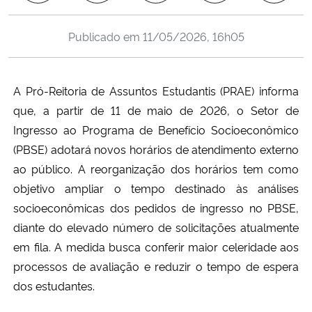
Ministério da Cidadania
Publicado em
11/05/2026, 16h05
Ministério da Saúde
Ministério de Minas e Energia
A Pró-Reitoria de Assuntos Estudantis (PRAE) informa
que, a partir de 11 de maio de 2026, o Setor de
Ministério da Ciência, Tecnologia, Inovações e Comunicações
Ingresso ao Programa de Benefício Socioeconômico
(PBSE) adotará novos horários de atendimento externo
Ministério do Meio Ambiente
ao público. A reorganização dos horários tem como
objetivo ampliar o tempo destinado às análises
Ministério do Turismo
socioeconômicas dos pedidos de ingresso no PBSE,
diante do elevado número de solicitações atualmente
Ministério do Desenvolvimento Regional
em fila. A medida busca conferir maior celeridade aos
processos de avaliação e reduzir o tempo de espera
Controladoria-Geral da União
dos estudantes.
Ministério da Mulher, da Família e dos Direitos Humanos