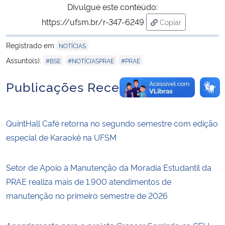
Divulgue este conteúdo:
https://ufsm.br/r-347-6249
Copiar
para área de tran
Registrado em
NOTÍCIAS
,
,
Assunto(s):
#BSE
#NOTÍCIASPRAE
#PRAE
Publicações Recentes
QuintHall Café retorna no segundo semestre com edição
especial de Karaokê na UFSM
Setor de Apoio à Manutenção da Moradia Estudantil da
PRAE realiza mais de 1.900 atendimentos de
manutenção no primeiro semestre de 2026