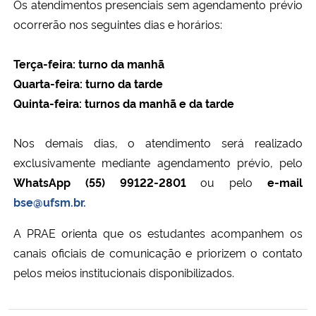
Os atendimentos presenciais sem agendamento prévio
ocorrerão nos seguintes dias e horários:
Secretaria-Geral
Terça-feira: turno da manhã
Secretaria de Governo
Quarta-feira: turno da tarde
Quinta-feira: turnos da manhã e da tarde
Gabinete de Segurança Institucional
Nos demais dias, o atendimento será realizado
Advocacia-Geral da União
exclusivamente mediante agendamento prévio, pelo
WhatsApp (55) 99122-2801
ou pelo
e-mail
Banco Central do Brasil
bse@ufsm.br.
Planalto
A PRAE orienta que os estudantes acompanhem os
canais oficiais de comunicação e priorizem o contato
pelos meios institucionais disponibilizados.