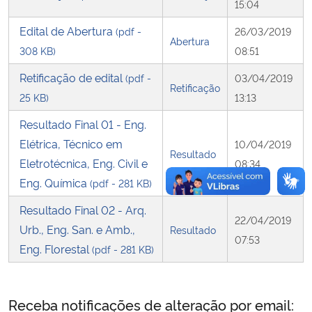
15:04
Edital de Abertura
(pdf -
26/03/2019
Secretaria-Geral
Abertura
308 KB)
08:51
Secretaria de Governo
Retificação de edital
(pdf -
03/04/2019
Retificação
25 KB)
13:13
Gabinete de Segurança Institucional
Resultado Final 01 - Eng.
Elétrica, Técnico em
Advocacia-Geral da União
10/04/2019
Resultado
Eletrotécnica, Eng. Civil e
08:34
Banco Central do Brasil
Eng. Química
(pdf - 281 KB)
Resultado Final 02 - Arq.
Planalto
22/04/2019
Urb., Eng. San. e Amb.,
Resultado
07:53
Eng. Florestal
(pdf - 281 KB)
Receba notificações de alteração por email: