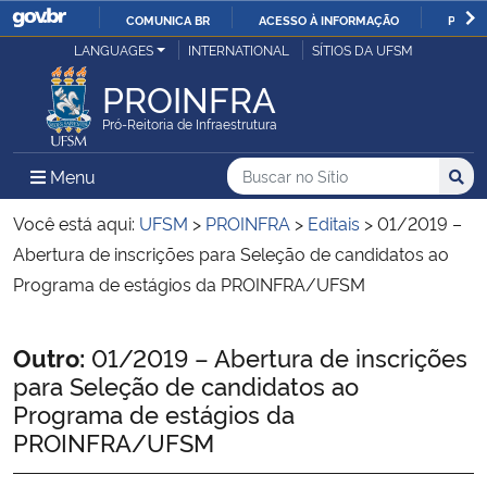
COMUNICA BR
ACESSO À INFORMAÇÃO
PARTI
Casa Civil
LANGUAGES
INTERNATIONAL
SÍTIOS DA UFSM
IR
PARA
PROINFRA
Ministério da Justiça e Segurança Pública
O
Pró-Reitoria de Infraestrutura
CONTEÚDO
Ministério da Defesa
Buscar no no Sítio
Busca
Busca:
Menu Principal do Sítio
Menu
Busc
Ministério das Relações Exteriores
Você está aqui:
UFSM
>
PROINFRA
>
Editais
>
01/2019 –
Abertura de inscrições para Seleção de candidatos ao
Ministério da Economia
Programa de estágios da PROINFRA/UFSM
Ministério da Infraestrutura
Início do conteúdo
Outro:
01/2019 – Abertura de inscrições
para Seleção de candidatos ao
Ministério da Agricultura, Pecuária e Abastecimento
Programa de estágios da
PROINFRA/UFSM
Ministério da Educação