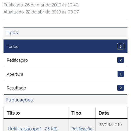
Publicado:
26 de mar de 2019 às 10:40
Ministério da Cidadania
Atualizado:
22 de abr de 2019 às 08:07
Ministério da Saúde
Tipos:
Ministério de Minas e Energia
Todos
5
Ministério da Ciência, Tecnologia, Inovações e Comunicações
Retificação
2
Ministério do Meio Ambiente
Abertura
1
Ministério do Turismo
Resultado
2
Ministério do Desenvolvimento Regional
Publicações:
Título
Tipo
Data
Controladoria-Geral da União
27/03/2019
Retificação
(pdf - 25 KB)
Retificação
Ministério da Mulher, da Família e dos Direitos Humanos