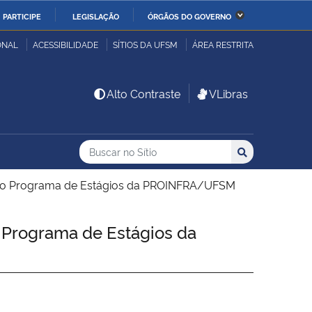
PARTICIPE
LEGISLAÇÃO
ÓRGÃOS DO GOVERNO
stério da Economia
Ministério da Infraestrutura
ONAL
ACESSIBILIDADE
SÍTIOS DA UFSM
ÁREA RESTRITA
stério de Minas e Energia
Ministério da Ciência,
Alto Contraste
VLibras
Tecnologia, Inovações e
Comunicações
Buscar no no Sítio
Busca
Busca:
Buscar
stério da Mulher, da
Secretaria-Geral
lia e dos Direitos
s ao Programa de Estágios da PROINFRA/UFSM
anos
 Programa de Estágios da
alto