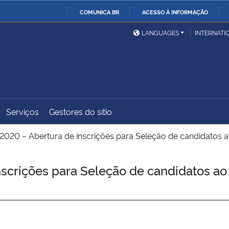
COMUNICA BR
ACESSO À INFORMAÇÃO
Ministério da Defesa
Ministério das Relações
Mini
IR
LANGUAGES
INTERNATI
Exteriores
PARA
O
Ministério da Cidadania
Ministério da Saúde
Mini
CONTEÚDO
Serviços
Gestores do sítio
Ministério do
Controladoria-Geral da
Mini
Desenvolvimento Regional
União
Famí
2020 – Abertura de inscrições para Seleção de candidato
Hum
scrições para Seleção de candidatos ao
Advocacia-Geral da União
Banco Central do Brasil
Plan