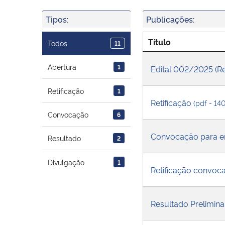
Tipos:
Publicações:
Título
Todos
11
Abertura
1
Edital 002/2025 (Re
Retificação
1
Retificação
(pdf - 14
Convocação
6
Convocação para en
Resultado
2
Divulgação
1
Retificação convo
Resultado Prelimin