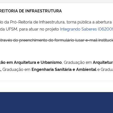
-REITORIA DE INFRAESTRUTURA
o da Pró-Reitoria de Infraestrutura, torna pública a abertur
da UFSM, para atuar no projeto
Integrando Saberes (06200
através do preenchimento do formulário (usar e-mail instituci
ão em Arquitetura e Urbanismo
, Graduação em
Arquitetu
l,
Graduação em
Engenharia Sanitária e Ambiental
e Gradu