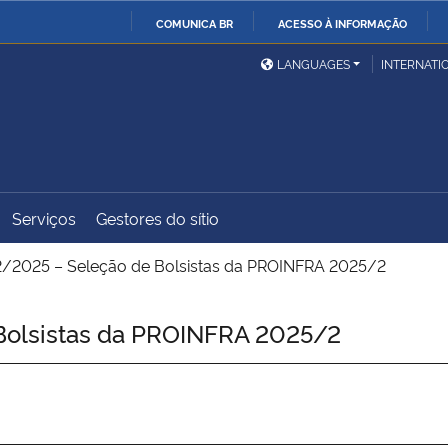
COMUNICA BR
ACESSO À INFORMAÇÃO
Ministério da Defesa
Ministério das Relações
Mini
IR
LANGUAGES
INTERNATI
Exteriores
PARA
O
Ministério da Cidadania
Ministério da Saúde
Mini
CONTEÚDO
Serviços
Gestores do sítio
Ministério do
Controladoria-Geral da
Mini
Desenvolvimento Regional
União
Famí
/2025 – Seleção de Bolsistas da PROINFRA 2025/2
Hum
olsistas da PROINFRA 2025/2
Advocacia-Geral da União
Banco Central do Brasil
Plan