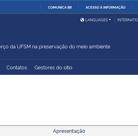
COMUNICA BR
ACESSO À INFORMAÇÃO
Ministério da Defesa
Ministério das Relações
Mini
IR
LANGUAGES
INTERNATI
Exteriores
PARA
O
Ministério da Cidadania
Ministério da Saúde
Mini
CONTEÚDO
forço da UFSM na preservação do meio ambiente
Contatos
Gestores do sítio
Ministério do
Controladoria-Geral da
Mini
Desenvolvimento Regional
União
Famí
Hum
Advocacia-Geral da União
Banco Central do Brasil
Plan
Apresentação