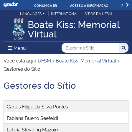
COMUNICA BR
ACESSO À INFORMAÇÃO
PARTI
Casa Civil
LANGUAGES
INTERNATIONAL
SÍTIOS DA UFSM
IR
Boate Kiss: Memorial
PARA
Ministério da Justiça e Segurança Pública
Virtual
O
CONTEÚDO
Ministério da Defesa
Buscar no no Sítio
Busca
Busca:
Menu Principal do Sítio
Menu
Busc
Ministério das Relações Exteriores
Você está aqui:
UFSM
>
Boate Kiss: Memorial Virtual
>
Gestores do Sítio
Ministério da Economia
Gestores do Sítio
Início do conteúdo
Ministério da Infraestrutura
Carlos Filipe Da Silva Pontes
Ministério da Agricultura, Pecuária e Abastecimento
Fabiana Bueno Seefeldt
Ministério da Educação
Leticia Steyding Mazuim