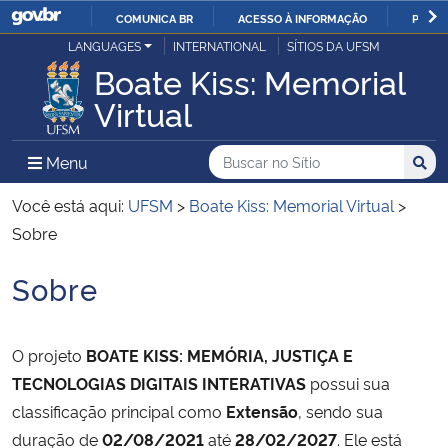
COMUNICA BR
ACESSO À INFORMAÇÃO
PARTI
Casa Civil
LANGUAGES
INTERNATIONAL
SÍTIOS DA UFSM
IR
Boate Kiss: Memorial
PARA
Ministério da Justiça e Segurança Pública
Virtual
O
CONTEÚDO
Ministério da Defesa
Buscar no no Sítio
Busca
Busca:
Menu Principal do Sítio
Menu
Busc
Ministério das Relações Exteriores
Você está aqui:
UFSM
>
Boate Kiss: Memorial Virtual
>
Sobre
Ministério da Economia
Sobre
Início do conteúdo
Ministério da Infraestrutura
O projeto
BOATE KISS: MEMÓRIA, JUSTIÇA E
Ministério da Agricultura, Pecuária e Abastecimento
TECNOLOGIAS DIGITAIS INTERATIVAS
possui sua
classificação principal como
Extensão
, sendo sua
Ministério da Educação
duração de
02/08/2021
até
28/02/2027
. Ele está