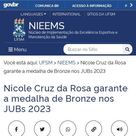
COMUNICA BR
ACESSO À INFORMAÇÃO
PARTI
Casa Civil
LANGUAGES
INTERNATIONAL
SÍTIOS DA UFSM
IR
NIEEMS
PARA
Ministério da Justiça e Segurança Pública
O
Núcleo de Implementação da Excelência Esportiva e
Manutenção da Saúde
CONTEÚDO
Ministério da Defesa
Buscar no no Sítio
Busca
Busca:
Menu Principal do Sítio
Menu
Busc
Ministério das Relações Exteriores
Você está aqui:
UFSM
>
NIEEMS
>
Nicole Cruz da Rosa
garante a medalha de Bronze nos JUBs 2023
Ministério da Economia
Nicole Cruz da Rosa garante
Início do conteúdo
Ministério da Infraestrutura
a medalha de Bronze nos
JUBs 2023
Ministério da Agricultura, Pecuária e Abastecimento
Ministério da Educação
Copiar para área 