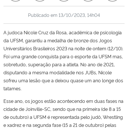
Ministério da Cidadania
Publicado em
13/10/2023, 14h04
Ministério da Saúde
A judoca Nicole Cruz da Rosa, acadêmica de psicologia
Ministério de Minas e Energia
da UFSM, garantiu a medalha de bronze dos Jogos
Universitários Brasileiros 2023 na noite de ontem (12/10).
Ministério da Ciência, Tecnologia, Inovações e Comunicações
Foi uma grande conquista para o esporte da UFSM mas,
sobretudo, superação para a atleta. No ano de 2021,
Ministério do Meio Ambiente
disputando a mesma modalidade nos JUBs, Nicole
sofreu uma lesão que a deixou quase um ano longe dos
Ministério do Turismo
tatames.
Ministério do Desenvolvimento Regional
Esse ano, os jogos estão acontecendo em duas fases na
cidade de Joinville-SC, sendo que na primeira (de 8 a 15
Controladoria-Geral da União
de outubro) a UFSM é representada pelo judô, Wrestling
e xadrez e na segunda fase (15 a 21 de outubro) pelas
Ministério da Mulher, da Família e dos Direitos Humanos