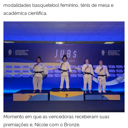
modalidades basquetebol feminino, tênis de mesa e
acadêmica científica.
Secretaria-Geral
Secretaria de Governo
Gabinete de Segurança Institucional
Advocacia-Geral da União
Banco Central do Brasil
Planalto
Momento em que as vencedoras receberam suas
premiações e, Nicole com o Bronze.