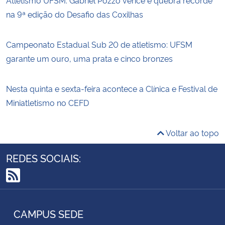
na 9ª edição do Desafio das Coxilhas
Campeonato Estadual Sub 20 de atletismo: UFSM
garante um ouro, uma prata e cinco bronzes
Nesta quinta e sexta-feira acontece a Clínica e Festival de
Miniatletismo no CEFD
Voltar ao topo
REDES SOCIAIS:
RSS
CAMPUS SEDE