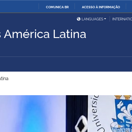
COMUNICA BR
ACESSO À INFORMAÇÃO
Ministério da Defesa
Ministério das Relações
Mini
IR
LANGUAGES
INTERNATI
Exteriores
PARA
s América Latina
O
Ministério da Cidadania
Ministério da Saúde
Mini
CONTEÚDO
Ministério do
Controladoria-Geral da
Mini
Desenvolvimento Regional
União
Famí
tina
Hum
Advocacia-Geral da União
Banco Central do Brasil
Plan