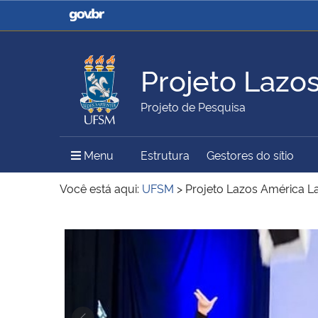
Casa Civil
Ministério da Justiça e
Segurança Pública
Projeto Lazo
Ministério da Agricultura,
Ministério da Educação
Projeto de Pesquisa
Pecuária e Abastecimento
Menu Principal do Sítio
Menu
Estrutura
Gestores do sítio
Ministério do Meio Ambiente
Ministério do Turismo
Você está aqui:
UFSM
>
Projeto Lazos América La
Início do conteúdo
Secretaria de Governo
Gabinete de Segurança
Institucional