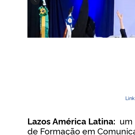
Previous
UFSM-PM abre chamada pública para o Viva o Ca
UFSM-PM realiza cerimônia de colação de grau
Lin
Lazos América Latina:
um 
de Formação em Comunicaç