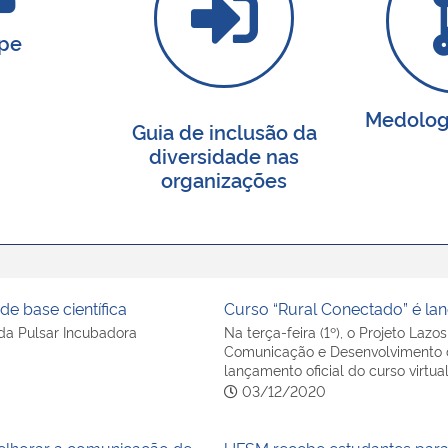
pe
Medolog
Guia de inclusão da
diversidade nas
organizações
de base científica
Curso “Rural Conectado” é la
da Pulsar Incubadora
Na terça-feira (1º), o Projeto La
Comunicação e Desenvolvimento da
lançamento oficial do curso virtua
03/12/2020
lhorar a comunicação de
UFSM recebe estudantes para