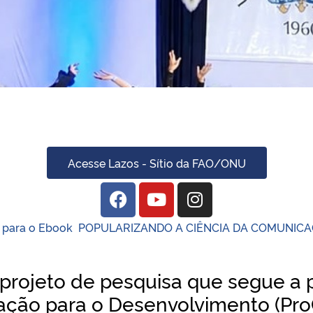
mpus 2026: venha mostrar seu talento, sua arte ou seu ne
 e celebra novos egressos
Acesse Lazos - Sítio da FAO/ONU
k para o Ebook POPULARIZANDO A CIÊNCIA DA COMUNIC
projeto de pesquisa que segue a p
ão para o Desenvolvimento (Pro