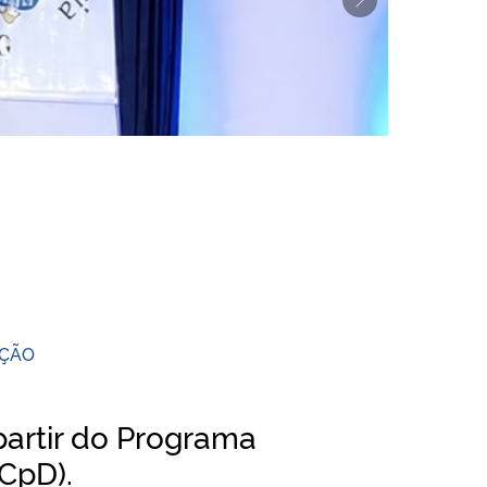
Next
gócio!
AÇÃO
artir do
Programa
CpD).