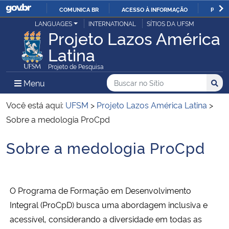
COMUNICA BR
ACESSO À INFORMAÇÃO
PARTI
Casa Civil
LANGUAGES
INTERNATIONAL
SÍTIOS DA UFSM
IR
Projeto Lazos América
PARA
Latina
Ministério da Justiça e Segurança Pública
O
Projeto de Pesquisa
CONTEÚDO
Ministério da Defesa
Buscar no no Sítio
Busca
Busca:
Menu Principal do Sítio
Menu
Busc
Ministério das Relações Exteriores
Você está aqui:
UFSM
>
Projeto Lazos América Latina
>
Sobre a medologia ProCpd
Ministério da Economia
Sobre a medologia ProCpd
Início do conteúdo
Ministério da Infraestrutura
Ministério da Agricultura, Pecuária e Abastecimento
O Programa de Formação em Desenvolvimento
Integral (ProCpD) busca uma abordagem inclusiva e
Ministério da Educação
acessível, considerando a diversidade em todas as