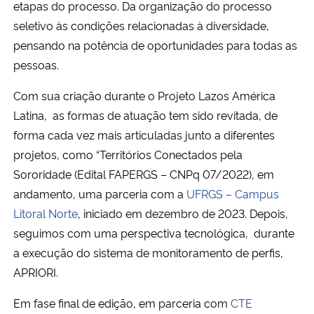
etapas do processo. Da organização do processo
Ministério da Cidadania
seletivo às condições relacionadas à diversidade,
pensando na potência de oportunidades para todas as
Ministério da Saúde
pessoas.
Ministério de Minas e Energia
Com sua criação durante o Projeto Lazos América
Latina, as formas de atuação tem sido revitada, de
Ministério da Ciência, Tecnologia, Inovações e Comunicações
forma cada vez mais articuladas junto a diferentes
projetos, como “Territórios Conectados pela
Ministério do Meio Ambiente
Sororidade (Edital FAPERGS – CNPq 07/2022), em
andamento, uma parceria com a
UFRGS – Campus
Ministério do Turismo
Litoral Norte
, iniciado em dezembro de 2023. Depois,
seguimos com uma perspectiva tecnológica, durante
Ministério do Desenvolvimento Regional
a execução do sistema de monitoramento de perfis,
APRIORI.
Controladoria-Geral da União
Em
fase final de edição, em parceria com
CTE
Ministério da Mulher, da Família e dos Direitos Humanos