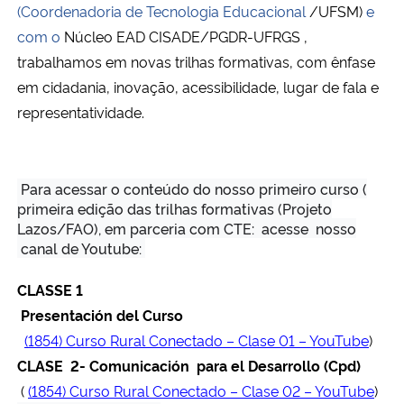
(Coordenadoria de Tecnologia Educacional
/UFSM)
e
com o
Núcleo EAD CISADE/PGDR-UFRGS ,
Secretaria-Geral
trabalhamos em novas trilhas formativas, com ênfase
em cidadania, inovação, acessibilidade, lugar de fala e
Secretaria de Governo
representatividade.
Gabinete de Segurança Institucional
Advocacia-Geral da União
Para acessar o conteúdo do nosso primeiro curso (
primeira edição das trilhas formativas (Projeto
Lazos/FAO), em parceria com CTE: acesse nosso
Banco Central do Brasil
canal de Youtube:
Planalto
CLASSE 1
Presentación del Curso
(1854) Curso Rural Conectado – Clase 01 – YouTube
)
CLASE 2- Comunicación para el Desarrollo (Cpd)
(
(1854) Curso Rural Conectado – Clase 02 – YouTube
)