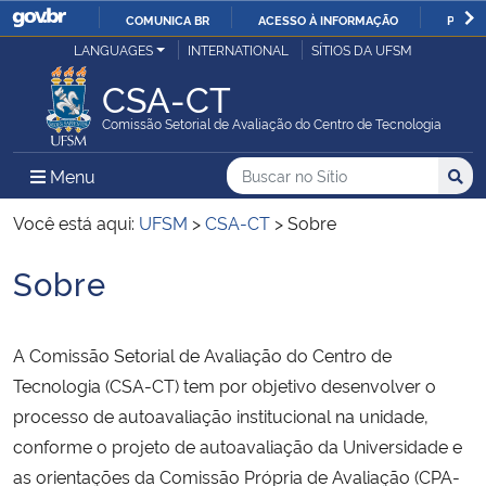
COMUNICA BR
ACESSO À INFORMAÇÃO
PARTI
Casa Civil
LANGUAGES
INTERNATIONAL
SÍTIOS DA UFSM
IR
PARA
CSA-CT
Ministério da Justiça e Segurança Pública
O
Comissão Setorial de Avaliação do Centro de Tecnologia
CONTEÚDO
Ministério da Defesa
Buscar no no Sítio
Busca
Busca:
Menu Principal do Sítio
Menu
Busc
Ministério das Relações Exteriores
Você está aqui:
UFSM
>
CSA-CT
>
Sobre
Sobre
Ministério da Economia
Início do conteúdo
Ministério da Infraestrutura
A Comissão Setorial de Avaliação do Centro de
Tecnologia (CSA-CT) tem por objetivo desenvolver o
Ministério da Agricultura, Pecuária e Abastecimento
processo de autoavaliação institucional na unidade,
conforme o projeto de autoavaliação da Universidade e
Ministério da Educação
as orientações da Comissão Própria de Avaliação (CPA-