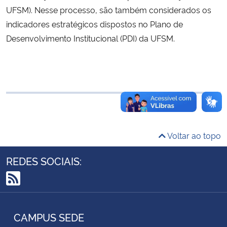
UFSM). Nesse processo, são também considerados os
Ministério da Cidadania
indicadores estratégicos dispostos no Plano de
Ministério da Saúde
Desenvolvimento Institucional (PDI) da UFSM.
Ministério de Minas e Energia
Ministério da Ciência, Tecnologia, Inovações e Comunicações
Ministério do Meio Ambiente
Voltar ao topo
Ministério do Turismo
REDES SOCIAIS:
Ministério do Desenvolvimento Regional
RSS
Controladoria-Geral da União
CAMPUS SEDE
Ministério da Mulher, da Família e dos Direitos Humanos