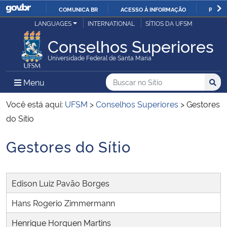
COMUNICA BR
ACESSO À INFORMAÇÃO
PARTI
Casa Civil
LANGUAGES
INTERNATIONAL
SÍTIOS DA UFSM
IR
PARA
Conselhos Superiores
Ministério da Justiça e Segurança Pública
O
Universidade Federal de Santa Maria
CONTEÚDO
Ministério da Defesa
Buscar no no Sítio
Busca
Busca:
Menu Principal do Sítio
Menu
Busc
Ministério das Relações Exteriores
Você está aqui:
UFSM
>
Conselhos Superiores
>
Gestores
do Sítio
Ministério da Economia
Gestores do Sítio
Início do conteúdo
Ministério da Infraestrutura
Edison Luiz Pavão Borges
Ministério da Agricultura, Pecuária e Abastecimento
Hans Rogerio Zimmermann
Ministério da Educação
Henrique Horquen Martins