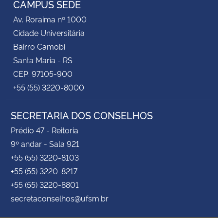
CAMPUS SEDE
Av. Roraima nº 1000
Secretaria-Geral
Cidade Universitária
Bairro Camobi
Secretaria de Governo
Santa Maria - RS
CEP: 97105-900
Gabinete de Segurança Institucional
+55 (55) 3220-8000
Advocacia-Geral da União
SECRETARIA DOS CONSELHOS
Banco Central do Brasil
Prédio 47 - Reitoria
9º andar - Sala 921
Planalto
+55 (55) 3220-8103
+55 (55) 3220-8217
+55 (55) 3220-8801
secretaconselhos@ufsm.br