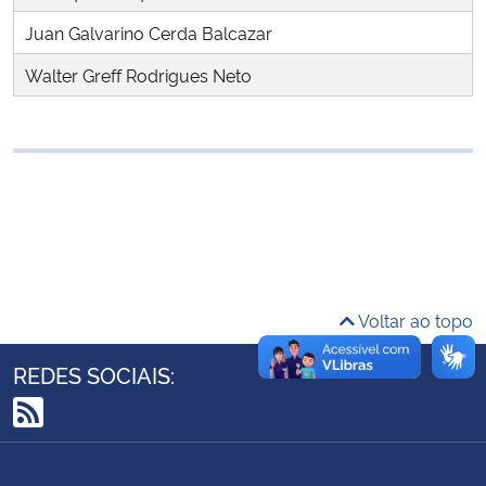
Ministério da Cidadania
Juan Galvarino Cerda Balcazar
Walter Greff Rodrigues Neto
Ministério da Saúde
Ministério de Minas e Energia
Ministério da Ciência, Tecnologia, Inovações e Comunicações
Ministério do Meio Ambiente
Ministério do Turismo
Voltar ao topo
Ministério do Desenvolvimento Regional
REDES SOCIAIS:
Controladoria-Geral da União
RSS
Ministério da Mulher, da Família e dos Direitos Humanos