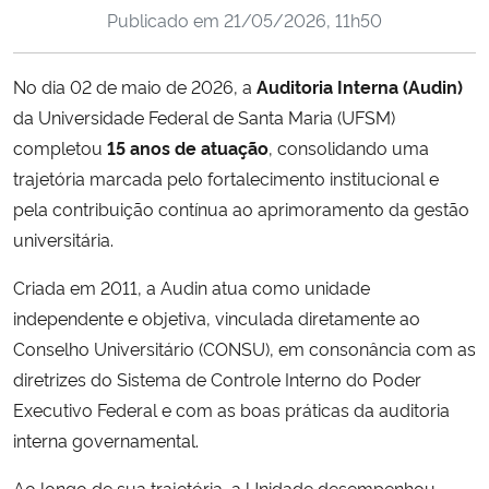
Publicado em
21/05/2026, 11h50
Ministério da Cidadania
Ministério da Saúde
No dia 02 de maio de 2026, a
Auditoria Interna (Audin)
da Universidade Federal de Santa Maria (UFSM)
Ministério de Minas e Energia
completou
15 anos de atuação
, consolidando uma
trajetória marcada pelo fortalecimento institucional e
Ministério da Ciência, Tecnologia, Inovações e Comunicações
pela contribuição contínua ao aprimoramento da gestão
universitária.
Ministério do Meio Ambiente
Criada em 2011, a Audin atua como unidade
Ministério do Turismo
independente e objetiva, vinculada diretamente ao
Conselho Universitário (CONSU), em consonância com as
Ministério do Desenvolvimento Regional
diretrizes do Sistema de Controle Interno do Poder
Executivo Federal e com as boas práticas da auditoria
Controladoria-Geral da União
interna governamental.
Ministério da Mulher, da Família e dos Direitos Humanos
Ao longo de sua trajetória, a Unidade desempenhou