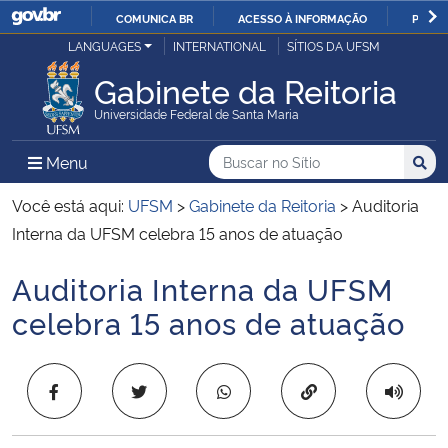
COMUNICA BR
ACESSO À INFORMAÇÃO
PARTI
Casa Civil
LANGUAGES
INTERNATIONAL
SÍTIOS DA UFSM
IR
PARA
Gabinete da Reitoria
Ministério da Justiça e Segurança Pública
O
Universidade Federal de Santa Maria
CONTEÚDO
Ministério da Defesa
Buscar no no Sítio
Busca
Busca:
Menu Principal do Sítio
Menu
Busc
Ministério das Relações Exteriores
Você está aqui:
UFSM
>
Gabinete da Reitoria
>
Auditoria
Interna da UFSM celebra 15 anos de atuação
Ministério da Economia
Auditoria Interna da UFSM
Início do conteúdo
Ministério da Infraestrutura
celebra 15 anos de atuação
Ministério da Agricultura, Pecuária e Abastecimento
Copiar para área 
Ministério da Educação