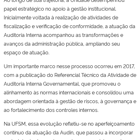
papel estratégico no apoio à gestão institucional.
Secretaria-Geral
Inicialmente voltada à realização de atividades de
fiscalização e verificação de conformidade, a atuação da
Secretaria de Governo
Auditoria Interna acompanhou as transformações e
avanços da administração pública, ampliando seu
Gabinete de Segurança Institucional
espaço de atuação.
Advocacia-Geral da União
Um importante marco nesse processo ocorreu em 2017,
com a publicação do Referencial Técnico da Atividade de
Banco Central do Brasil
Auditoria Interna Governamental, que promoveu o
alinhamento às normas internacionais e consolidou uma
Planalto
abordagem orientada à gestão de riscos, à governança e
ao fortalecimento dos controles internos.
Na UFSM, essa evolução refletiu-se no aperfeiçoamento
contínuo da atuação da Audin, que passou a incorporar