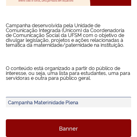
Ministério da Cidadania
Ministério da Saúde
Campanha desenvolvida pela Unidade de
Comunicação Integrada (Unicom) da Coordenadoria
de Comunicação Social da UFSM com o objetivo de
Ministério de Minas e Energia
divulgar legislação, projetos e ações relacionadas à
temática da maternidade/paternidade na instituição.
Ministério da Ciência, Tecnologia, Inovações e Comunicações
O conteúdo está organizado a partir do público de
Ministério do Meio Ambiente
interesse, ou seja, uma lista para estudantes, uma para
servidoras e outra para público geral.
Ministério do Turismo
Campanha Materinidade Plena
Ministério do Desenvolvimento Regional
Controladoria-Geral da União
Banner
Ministério da Mulher, da Família e dos Direitos Humanos