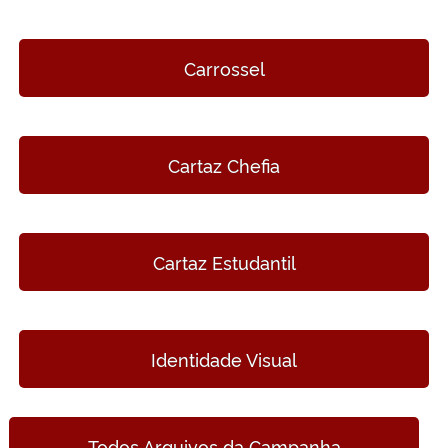
Secretaria-Geral
Carrossel
Secretaria de Governo
Gabinete de Segurança Institucional
Cartaz Chefia
Advocacia-Geral da União
Banco Central do Brasil
Cartaz Estudantil
Planalto
Identidade Visual
Todos Arquivos da Campanha