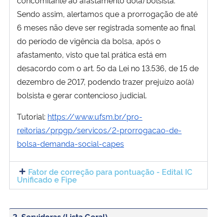
concomitante ao afastamento do(a) bolsista.
Sendo assim, alertamos que a prorrogação de até
6 meses não deve ser registrada somente ao final
do período de vigência da bolsa, após o
afastamento, visto que tal prática está em
desacordo com o art. 5o da Lei no 13.536, de 15 de
dezembro de 2017, podendo trazer prejuízo ao(à)
bolsista e gerar contencioso judicial.
Tutorial:
https://www.ufsm.br/pro-
reitorias/prpgp/servicos/2-prorrogacao-de-
bolsa-demanda-social-capes
Fator de correção para pontuação - Edital IC
Unificado e Fipe
2. Servidoras (Lista Geral)