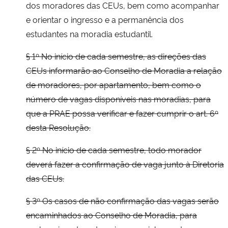
dos moradores das CEUs, bem como acompanhar
e orientar o ingresso e a permanência dos
estudantes na moradia estudantil.
§ 1º No início de cada semestre, as direções das
CEUs informarão ao Conselho de Moradia a relação
de moradores, por apartamento, bem como o
número de vagas disponíveis nas moradias, para
que a PRAE possa verificar e fazer cumprir o art. 6º
desta Resolução.
§ 2º No início de cada semestre, todo morador
deverá fazer a confirmação de vaga junto à Diretoria
das CEUs.
§ 3º Os casos de não confirmação das vagas serão
encaminhados ao Conselho de Moradia, para