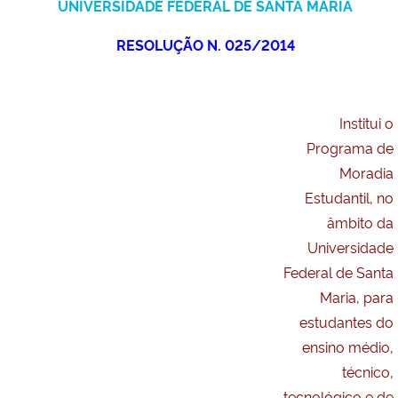
UNIVERSIDADE FEDERAL DE SANTA MARIA
Ministério da Cidadania
RESOLUÇÃO N. 025/2014
Ministério da Saúde
Ministério de Minas e Energia
Institui o
Programa de
Ministério da Ciência, Tecnologia, Inovações e Comunicações
Moradia
Estudantil, no
Ministério do Meio Ambiente
âmbito da
Universidade
Ministério do Turismo
Federal de Santa
Maria, para
Ministério do Desenvolvimento Regional
estudantes do
Controladoria-Geral da União
ensino médio,
técnico,
Ministério da Mulher, da Família e dos Direitos Humanos
tecnológico e de