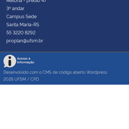
Reitoria - prédio 47
3º andar
Campus Sede
Santa Maria-RS
55 3220 8292
proplan@ufsm.br
Acesso à
Informação
Desenvolvido com o CMS de código aberto
Wordpress
2026
UFSM
/
CPD