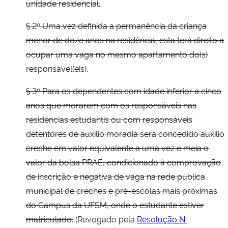
unidade residencial.
§ 2º Uma vez definida a permanência da criança
menor de doze anos na residência, esta terá direito a
ocupar uma vaga no mesmo apartamento do(s)
responsável(eis).
§ 3º Para os dependentes com idade inferior a cinco
anos que morarem com os responsáveis nas
residências estudantis ou com responsáveis
detentores de auxílio moradia será concedido auxílio
creche em valor equivalente a uma vez e meia o
valor da bolsa PRAE, condicionado à comprovação
de inscrição e negativa de vaga na rede pública
municipal de creches e pré-escolas mais próximas
do Campus da UFSM, onde o estudante estiver
matriculado.
(Revogado pela
Resolução N.