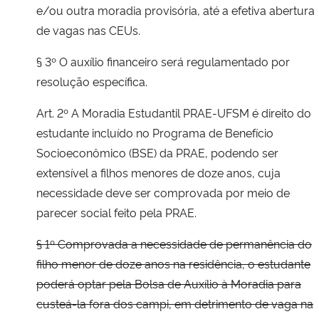
e/ou outra moradia provisória, até a efetiva abertura
de vagas nas CEUs.
§ 3º O auxílio financeiro será regulamentado por
resolução específica.
Art. 2º A Moradia Estudantil PRAE-UFSM é direito do
estudante incluído no Programa de Benefício
Socioeconômico (BSE) da PRAE, podendo ser
extensível a filhos menores de doze anos, cuja
necessidade deve ser comprovada por meio de
parecer social feito pela PRAE.
§ 1º Comprovada a necessidade de permanência do
filho menor de doze anos na residência, o estudante
poderá optar pela Bolsa de Auxílio à Moradia para
custeá-la fora dos campi, em detrimento de vaga na