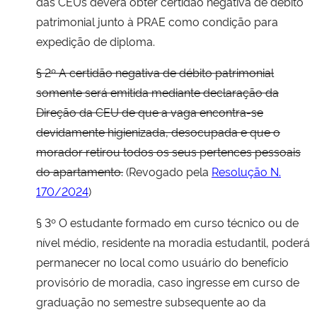
das CEUs deverá obter certidão negativa de débito
patrimonial junto à PRAE como condição para
expedição de diploma.
§ 2º A certidão negativa de débito patrimonial
somente será emitida mediante declaração da
Direção da CEU de que a vaga encontra-se
devidamente higienizada, desocupada e que o
morador retirou todos os seus pertences pessoais
do apartamento.
(Revogado pela
Resolução N.
170/2024
)
§ 3º O estudante formado em curso técnico ou de
nível médio, residente na moradia estudantil, poderá
permanecer no local como usuário do benefício
provisório de moradia, caso ingresse em curso de
graduação no semestre subsequente ao da