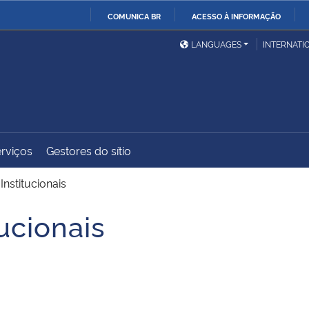
COMUNICA BR
ACESSO À INFORMAÇÃO
Ministério da Defesa
Ministério das Relações
Mini
IR
LANGUAGES
INTERNATI
Exteriores
PARA
O
Ministério da Cidadania
Ministério da Saúde
Mini
CONTEÚDO
rviços
Gestores do sítio
Ministério do
Controladoria-Geral da
Mini
Desenvolvimento Regional
União
Famí
nstitucionais
Hum
ucionais
Advocacia-Geral da União
Banco Central do Brasil
Plan