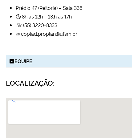
Prédio 47 (Reitoria) –
Sala 336
⏱ 8h às 12h – 13:h às 17h
☏ (55) 3220-8333
✉︎ coplad.proplan@ufsm.br
EQUIPE
LOCALIZAÇÃO: