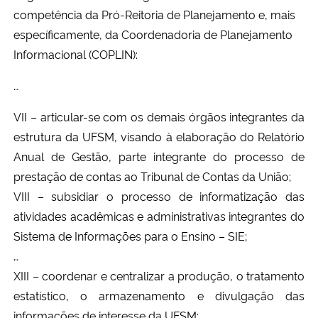
Ministério da Cidadania
competência da Pró-Reitoria de Planejamento e, mais
específicamente, da Coordenadoria de Planejamento
Ministério da Saúde
Informacional (COPLIN):
…
Ministério de Minas e Energia
VII – articular-se com os demais órgãos integrantes da
Ministério da Ciência, Tecnologia, Inovações e Comunicações
estrutura da UFSM, visando à elaboração do Relatório
Anual de Gestão, parte integrante do processo de
Ministério do Meio Ambiente
prestação de contas ao Tribunal de Contas da União;
VIII – subsidiar o processo de informatização das
Ministério do Turismo
atividades acadêmicas e administrativas integrantes do
Sistema de Informações para o Ensino – SIE;
Ministério do Desenvolvimento Regional
…
XIII – coordenar e centralizar a produção, o tratamento
Controladoria-Geral da União
estatístico, o armazenamento e divulgação das
Ministério da Mulher, da Família e dos Direitos Humanos
informações de interesse da UFSM;