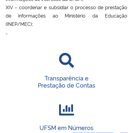
XIV – coordenar e subsidiar o processo de prestação
Secretaria-Geral
de informações ao Ministério da Educação
(INEP/MEC);
Secretaria de Governo
…
Gabinete de Segurança Institucional
Advocacia-Geral da União
Transparência e
Banco Central do Brasil
Prestação de Contas
Planalto
UFSM em Números