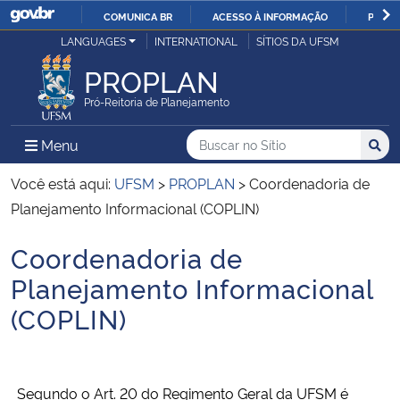
COMUNICA BR
ACESSO À INFORMAÇÃO
PARTI
Casa Civil
LANGUAGES
INTERNATIONAL
SÍTIOS DA UFSM
IR
PARA
PROPLAN
Ministério da Justiça e Segurança Pública
O
Pró-Reitoria de Planejamento
CONTEÚDO
Ministério da Defesa
Buscar no no Sítio
Busca
Busca:
Menu Principal do Sítio
Menu
Busc
Ministério das Relações Exteriores
Você está aqui:
UFSM
>
PROPLAN
>
Coordenadoria de
Planejamento Informacional (COPLIN)
Ministério da Economia
Coordenadoria de
Início do conteúdo
Ministério da Infraestrutura
Planejamento Informacional
(COPLIN)
Ministério da Agricultura, Pecuária e Abastecimento
Ministério da Educação
Segundo o Art. 20 do Regimento Geral da UFSM é