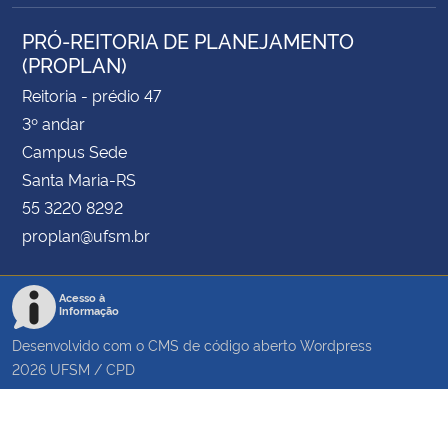
PRÓ-REITORIA DE PLANEJAMENTO
(PROPLAN)
Reitoria - prédio 47
3º andar
Campus Sede
Santa Maria-RS
55 3220 8292
proplan@ufsm.br
Acesso à
Informação
Desenvolvido com o CMS de código aberto
Wordpress
2026
UFSM
/
CPD