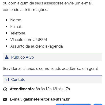
ou com algum de seus assessores envie um e-mail
Ministério da Cidadania
contendo as informações:
Ministério da Saúde
Nome
E-mail
Ministério de Minas e Energia
Telefone
Vínculo com a UFSM
Ministério da Ciência, Tecnologia, Inovações e Comunicações
Assunto da audiência/agenda
Ministério do Meio Ambiente
Público Alvo
Ministério do Turismo
Servidores, alunos e comunidade acadêmica em geral.
Ministério do Desenvolvimento Regional
Contato
Atendimento:
8h às 12h 13h às 17h
Controladoria-Geral da União
E-mail:
gabinetereitoria@ufsm.br
Ministério da Mulher, da Família e dos Direitos Humanos