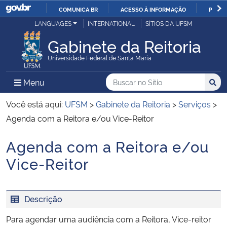
COMUNICA BR
ACESSO À INFORMAÇÃO
PARTI
Casa Civil
LANGUAGES
INTERNATIONAL
SÍTIOS DA UFSM
IR
PARA
Gabinete da Reitoria
Ministério da Justiça e Segurança Pública
O
Universidade Federal de Santa Maria
CONTEÚDO
Ministério da Defesa
Buscar no no Sítio
Busca
Busca:
Menu Principal do Sítio
Menu
Busc
Ministério das Relações Exteriores
Você está aqui:
UFSM
>
Gabinete da Reitoria
>
Serviços
>
Agenda com a Reitora e/ou Vice-Reitor
Ministério da Economia
Agenda com a Reitora e/ou
Início do conteúdo
Ministério da Infraestrutura
Vice-Reitor
Ministério da Agricultura, Pecuária e Abastecimento
Descrição
Ministério da Educação
Para agendar uma audiência com a Reitora, Vice-reitor