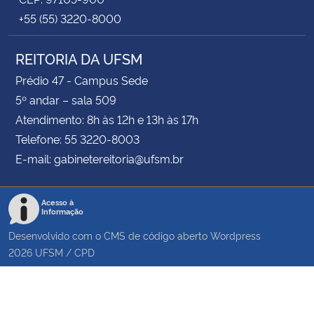
+55 (55) 3220-8000
REITORIA DA UFSM
Prédio 47 - Campus Sede
5º andar – sala 509
Atendimento: 8h às 12h e 13h às 17h
Telefone: 55 3220-8003
E-mail: gabinetereitoria@ufsm.br
Acesso à
Informação
Desenvolvido com o CMS de código aberto
Wordpress
2026
UFSM
/
CPD