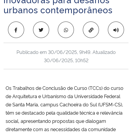
Ministério da Cidadania
urbanos contemporâneos
Ministério da Saúde
Copiar para área 
Ministério de Minas e Energia
Publicado em
30/06/2025, 9h49
. Atualizado
Ministério da Ciência, Tecnologia, Inovações e Comunicações
30/06/2025, 10h52
Ministério do Meio Ambiente
Ministério do Turismo
Os Trabalhos de Conclusão de Curso (TCCs) do curso
de Arquitetura e Urbanismo da Universidade Federal
Ministério do Desenvolvimento Regional
de Santa Maria, campus Cachoeira do Sul (UFSM-CS),
têm se destacado pela qualidade técnica e relevância
Controladoria-Geral da União
social, apresentando propostas que dialogam
diretamente com as necessidades da comunidade
Ministério da Mulher, da Família e dos Direitos Humanos