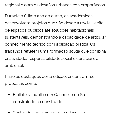
regional e com os desafios urbanos contemporâneos.
Secretaria-Geral
Durante o último ano do curso, os acadêmicos
desenvolvem projetos que vão desde a revitalização
Secretaria de Governo
de espaços públicos até soluções habitacionais
sustentáveis, demonstrando a capacidade de articular
Gabinete de Segurança Institucional
conhecimento teórico com aplicação prática. Os
trabalhos refletem uma formação sólida que combina
Advocacia-Geral da União
criatividade, responsabilidade social e consciência
ambiental.
Banco Central do Brasil
Entre os destaques desta edição, encontram-se
Planalto
propostas como:
Biblioteca pública em Cachoeira do Sul:
construindo no construído
Centro de acolhimento para crianças e