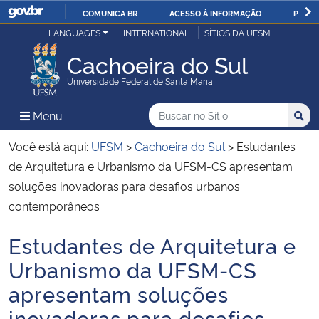
COMUNICA BR
ACESSO À INFORMAÇÃO
PARTI
Casa Civil
LANGUAGES
INTERNATIONAL
SÍTIOS DA UFSM
IR
PARA
Cachoeira do Sul
Ministério da Justiça e Segurança Pública
O
Universidade Federal de Santa Maria
CONTEÚDO
Ministério da Defesa
Buscar no no Sítio
Busca
Busca:
Menu Principal do Sítio
Menu
Busc
Ministério das Relações Exteriores
Você está aqui:
UFSM
>
Cachoeira do Sul
>
Estudantes
de Arquitetura e Urbanismo da UFSM-CS apresentam
Ministério da Economia
soluções inovadoras para desafios urbanos
contemporâneos
Ministério da Infraestrutura
Estudantes de Arquitetura e
Início do conteúdo
Ministério da Agricultura, Pecuária e Abastecimento
Urbanismo da UFSM-CS
apresentam soluções
Ministério da Educação
inovadoras para desafios