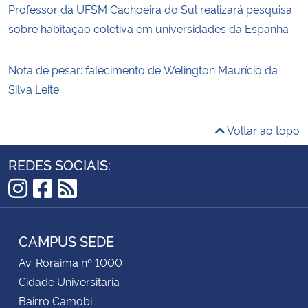
Professor da UFSM Cachoeira do Sul realizará pesquisa
sobre habitação coletiva em universidades da Espanha
Nota de pesar: falecimento de Welington Maurício da
Silva Leite
Voltar ao topo
REDES SOCIAIS:
Instagram
Facebook
RSS
CAMPUS SEDE
Av. Roraima nº 1000
Cidade Universitária
Bairro Camobi