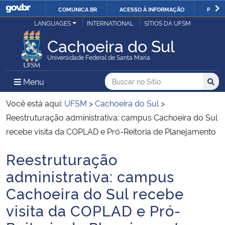
COMUNICA BR
ACESSO À INFORMAÇÃO
PARTI
Casa Civil
LANGUAGES
INTERNATIONAL
SÍTIOS DA UFSM
IR
PARA
Cachoeira do Sul
Ministério da Justiça e Segurança Pública
O
Universidade Federal de Santa Maria
CONTEÚDO
Ministério da Defesa
Buscar no no Sítio
Busca
Busca:
Menu Principal do Sítio
Menu
Busc
Ministério das Relações Exteriores
Você está aqui:
UFSM
>
Cachoeira do Sul
>
Reestruturação administrativa: campus Cachoeira do Sul
Ministério da Economia
recebe visita da COPLAD e Pró-Reitoria de Planejamento
Reestruturação
Ministério da Infraestrutura
Início do conteúdo
administrativa: campus
Ministério da Agricultura, Pecuária e Abastecimento
Cachoeira do Sul recebe
visita da COPLAD e Pró-
Ministério da Educação