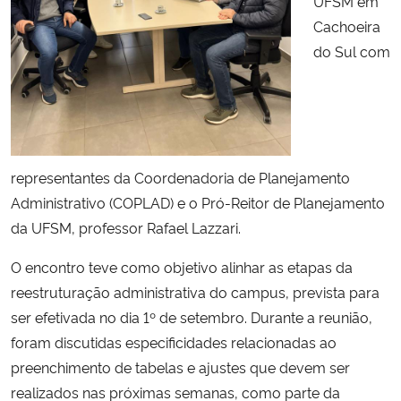
UFSM em
Cachoeira
Secretaria-Geral
do Sul com
Secretaria de Governo
Gabinete de Segurança Institucional
representantes da Coordenadoria de Planejamento
Advocacia-Geral da União
Administrativo (COPLAD) e o Pró-Reitor de Planejamento
da UFSM, professor Rafael Lazzari.
Banco Central do Brasil
O encontro teve como objetivo alinhar as etapas da
Planalto
reestruturação administrativa do campus, prevista para
ser efetivada no dia 1º de setembro. Durante a reunião,
foram discutidas especificidades relacionadas ao
preenchimento de tabelas e ajustes que devem ser
realizados nas próximas semanas, como parte da