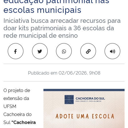
Ministério da Cidadania
escolas municipais
Iniciativa busca arrecadar recursos para
Ministério da Saúde
doar kits patrimoniais a 36 escolas da
rede municipal de ensino
Ministério de Minas e Energia
Copiar para área 
Ministério da Ciência, Tecnologia, Inovações e Comunicações
Ministério do Meio Ambiente
Publicado em
02/06/2026, 9h08
Ministério do Turismo
O projeto de
Ministério do Desenvolvimento Regional
extensão da
UFSM
Controladoria-Geral da União
Cachoeira do
Sul
“Cachoeira
Ministério da Mulher, da Família e dos Direitos Humanos