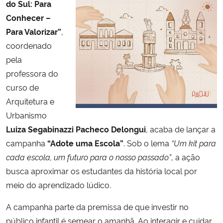
do Sul: Para
Conhecer –
Secretaria-Geral
Para Valorizar”
,
coordenado
Secretaria de Governo
pela
professora do
Gabinete de Segurança Institucional
curso de
Arquitetura e
Advocacia-Geral da União
Urbanismo
Luiza Segabinazzi Pacheco Delongui
, acaba de lançar a
Banco Central do Brasil
campanha
“Adote uma Escola”
. Sob o lema
“Um kit para
Planalto
cada escola, um futuro para o nosso passado”
, a ação
busca aproximar os estudantes da história local por
meio do aprendizado lúdico.
A campanha parte da premissa de que investir no
público infantil é semear o amanhã. Ao interagir e cuidar