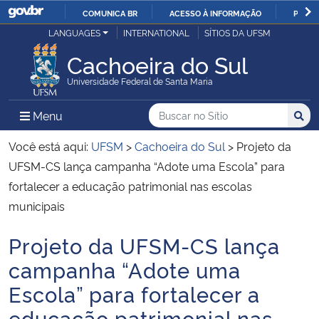
COMUNICA BR
ACESSO À INFORMAÇÃO
PARTI
Casa Civil
LANGUAGES
INTERNATIONAL
SÍTIOS DA UFSM
IR
PARA
Cachoeira do Sul
Ministério da Justiça e Segurança Pública
O
Universidade Federal de Santa Maria
CONTEÚDO
Ministério da Defesa
Buscar no no Sítio
Busca
Busca:
Menu Principal do Sítio
Menu
Busc
Ministério das Relações Exteriores
Você está aqui:
UFSM
>
Cachoeira do Sul
>
Projeto da
UFSM-CS lança campanha “Adote uma Escola” para
Ministério da Economia
fortalecer a educação patrimonial nas escolas
municipais
Ministério da Infraestrutura
Projeto da UFSM-CS lança
Início do conteúdo
Ministério da Agricultura, Pecuária e Abastecimento
campanha “Adote uma
Escola” para fortalecer a
Ministério da Educação
educação patrimonial nas