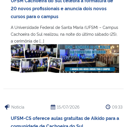
UFSM Cachoeira do Sul celebra a formatura de
Ministério da Cidadania
20 novos profissionais e anuncia dois novos
cursos para o campus
Ministério da Saúde
A Universidade Federal de Santa Maria (UFSM) – Campus
Cachoeira do Sul realizou, na noite do último sábado (25),
Ministério de Minas e Energia
a cerimônia de [...]
Ministério da Ciência, Tecnologia, Inovações e Comunicações
Ministério do Meio Ambiente
Ministério do Turismo
Ministério do Desenvolvimento Regional
Notícia
15/07/2026
09:33
Controladoria-Geral da União
UFSM-CS oferece aulas gratuitas de Aikido para a
Ministério da Mulher, da Família e dos Direitos Humanos
comunidade de Cachoeira do Sul