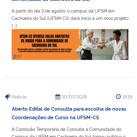
A partir do dia 3 de agosto, o campus da UFSM em
Secretaria-Geral
Cachoeira do Sul (UFSM-CS) dará início a um novo projeto
[...]
Secretaria de Governo
Gabinete de Segurança Institucional
Advocacia-Geral da União
Banco Central do Brasil
Planalto
Notícia
10/07/2026
16:19
Aberto Edital de Consulta para escolha de novas
Coordenações de Curso na UFSM-CS
A Comissão Temporária de Consulta à Comunidade do
Campus da UFSM em Cachoeira do Sul tornou público o