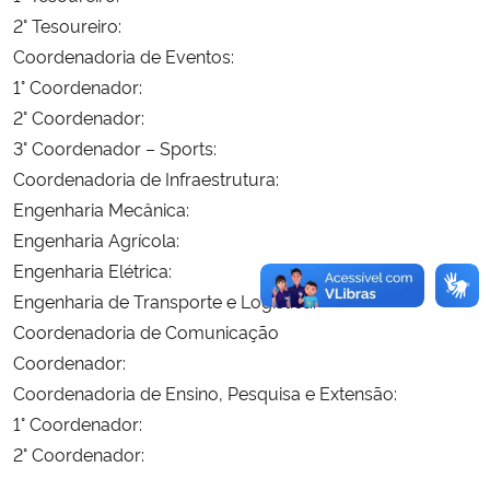
2° Tesoureiro:
Secretaria-Geral
Coordenadoria de Eventos:
1° Coordenador:
Secretaria de Governo
2° Coordenador:
3° Coordenador – Sports:
Gabinete de Segurança Institucional
Coordenadoria de Infraestrutura:
Engenharia Mecânica:
Advocacia-Geral da União
Engenharia Agrícola:
Engenharia Elétrica:
Banco Central do Brasil
Engenharia de Transporte e Logística:
Coordenadoria de Comunicação
Planalto
Coordenador:
Coordenadoria de Ensino, Pesquisa e Extensão:
1° Coordenador:
2° Coordenador: