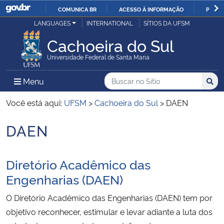
COMUNICA BR
ACESSO À INFORMAÇÃO
PARTI
Casa Civil
LANGUAGES
INTERNATIONAL
SÍTIOS DA UFSM
IR
PARA
Cachoeira do Sul
Ministério da Justiça e Segurança Pública
O
Universidade Federal de Santa Maria
CONTEÚDO
Ministério da Defesa
Buscar no no Sítio
Busca
Busca:
Menu Principal do Sítio
Menu
Busc
Ministério das Relações Exteriores
Você está aqui:
UFSM
>
Cachoeira do Sul
>
DAEN
DAEN
Ministério da Economia
Início do conteúdo
Ministério da Infraestrutura
Diretório Acadêmico das
Engenharias (DAEN)
Ministério da Agricultura, Pecuária e Abastecimento
O Diretório Acadêmico das Engenharias (DAEN) tem por
Ministério da Educação
objetivo reconhecer, estimular e levar adiante a luta dos