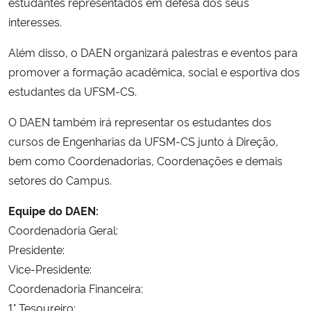
estudantes representados em defesa dos seus
Ministério da Cidadania
interesses.
Ministério da Saúde
Além disso, o DAEN organizará palestras e eventos para
promover a formação acadêmica, social e esportiva dos
Ministério de Minas e Energia
estudantes da UFSM-CS.
O DAEN também irá representar os estudantes dos
Ministério da Ciência, Tecnologia, Inovações e Comunicações
cursos de Engenharias da UFSM-CS junto à Direção,
bem como Coordenadorias, Coordenações e demais
Ministério do Meio Ambiente
setores do Campus.
Ministério do Turismo
Equipe do DAEN:
Coordenadoria Geral:
Ministério do Desenvolvimento Regional
Presidente:
Vice-Presidente:
Controladoria-Geral da União
Coordenadoria Financeira:
1° Tesoureiro:
Ministério da Mulher, da Família e dos Direitos Humanos