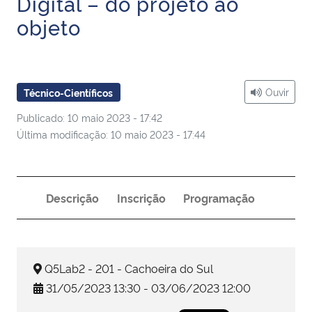
Digital – do projeto ao
Ministério da Cidadania
objeto
Ministério da Saúde
Ministério de Minas e Energia
Ouvir
Técnico-Científicos
Publicado: 10 maio 2023 - 17:42
Ministério da Ciência, Tecnologia, Inovações e Comunicações
Última modificação: 10 maio 2023 - 17:44
Ministério do Meio Ambiente
Ministério do Turismo
Descrição
Inscrição
Programação
Ministério do Desenvolvimento Regional
Q5Lab2 - 201 - Cachoeira do Sul
Controladoria-Geral da União
31/05/2023 13:30 - 03/06/2023 12:00
Ministério da Mulher, da Família e dos Direitos Humanos