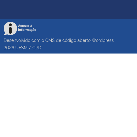
Acesso à
Informação
Desenvolvido com o CMS de código aberto
Wordpress
2026
UFSM
/
CPD