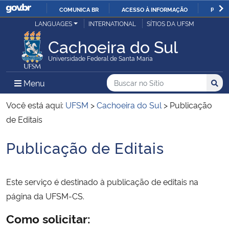
COMUNICA BR
ACESSO À INFORMAÇÃO
PARTI
Casa Civil
LANGUAGES
INTERNATIONAL
SÍTIOS DA UFSM
IR
PARA
Cachoeira do Sul
Ministério da Justiça e Segurança Pública
O
Universidade Federal de Santa Maria
CONTEÚDO
Ministério da Defesa
Buscar no no Sítio
Busca
Busca:
Menu Principal do Sítio
Menu
Busc
Ministério das Relações Exteriores
Você está aqui:
UFSM
>
Cachoeira do Sul
>
Publicação
de Editais
Ministério da Economia
Publicação de Editais
Início do conteúdo
Ministério da Infraestrutura
Este serviço é destinado à publicação de editais na
Ministério da Agricultura, Pecuária e Abastecimento
página da UFSM-CS.
Ministério da Educação
Como solicitar: