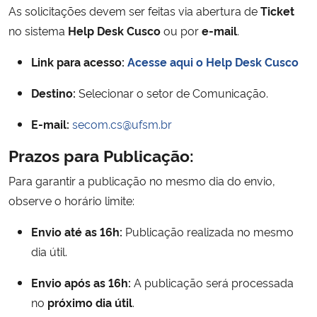
As solicitações devem ser feitas via abertura de
Ticket
Ministério da Cidadania
no sistema
Help Desk Cusco
ou por
e-mail
.
Ministério da Saúde
Link para acesso:
Acesse aqui o Help Desk Cusco
Ministério de Minas e Energia
Destino:
Selecionar o setor de Comunicação.
E-mail:
secom.cs@ufsm.br
Ministério da Ciência, Tecnologia, Inovações e Comunicações
Prazos para Publicação:
Ministério do Meio Ambiente
Para garantir a publicação no mesmo dia do envio,
observe o horário limite:
Ministério do Turismo
Envio até as 16h:
Publicação realizada no mesmo
Ministério do Desenvolvimento Regional
dia útil.
Controladoria-Geral da União
Envio após as 16h:
A publicação será processada
no
próximo dia útil
.
Ministério da Mulher, da Família e dos Direitos Humanos