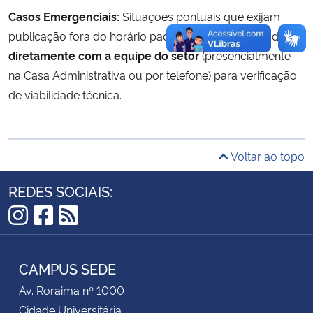
Casos Emergenciais:
Situações pontuais que exijam
Secretaria-Geral
publicação fora do horário padrão devem ser tratadas
diretamente com a equipe do setor
(presencialmente
Secretaria de Governo
na Casa Administrativa ou por telefone) para verificação
de viabilidade técnica.
Gabinete de Segurança Institucional
Advocacia-Geral da União
Voltar ao topo
Banco Central do Brasil
REDES SOCIAIS:
Planalto
Instagram
Facebook
RSS
CAMPUS SEDE
Av. Roraima nº 1000
Cidade Universitária