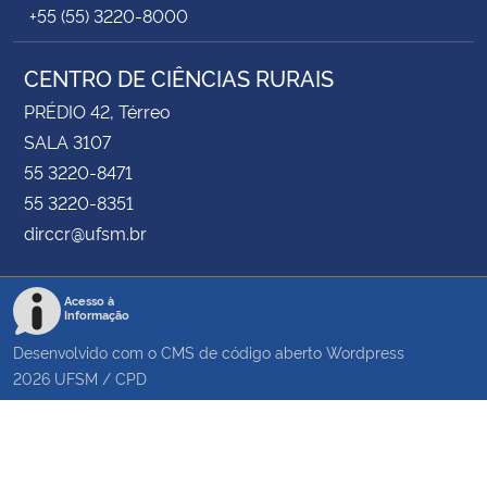
+55 (55) 3220-8000
CENTRO DE CIÊNCIAS RURAIS
PRÉDIO 42, Térreo
SALA 3107
55 3220-8471
55 3220-8351
dirccr@ufsm.br
Acesso à
Informação
Desenvolvido com o CMS de código aberto
Wordpress
2026
UFSM
/
CPD