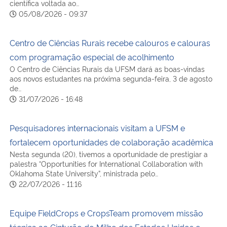
científica voltada ao…
05/08/2026 - 09:37
Secretaria-Geral
Centro de Ciências Rurais recebe calouros e calouras
Secretaria de Governo
com programação especial de acolhimento
O Centro de Ciências Rurais da UFSM dará as boas-vindas
Gabinete de Segurança Institucional
aos novos estudantes na próxima segunda-feira, 3 de agosto
de…
31/07/2026 - 16:48
Advocacia-Geral da União
Pesquisadores internacionais visitam a UFSM e
Banco Central do Brasil
fortalecem oportunidades de colaboração acadêmica
Nesta segunda (20), tivemos a oportunidade de prestigiar a
Planalto
palestra “Opportunities for International Collaboration with
Oklahoma State University”, ministrada pelo…
22/07/2026 - 11:16
Equipe FieldCrops e CropsTeam promovem missão
técnica ao Cinturão do Milho dos Estados Unidos e