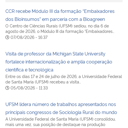
Ministério da Cidadania
CCR recebe Módulo III da formação “Embaixadores
dos Bioinsumos” em parceria com a Bioagreen
Ministério da Saúde
O Centro de Ciências Rurais (UFSM) sediou, no dia 6 de
agosto de 2026, o Módulo III da formação “Embaixadores…
Ministério de Minas e Energia
07/08/2026 - 16:37
Ministério da Ciência, Tecnologia, Inovações e Comunicações
Visita de professor da Michigan State University
fortalece internacionalização e amplia cooperação
Ministério do Meio Ambiente
científica e tecnológica
Entre os dias 17 e 24 de julho de 2026, a Universidade Federal
Ministério do Turismo
de Santa Maria (UFSM) recebeu a visita…
05/08/2026 - 11:33
Ministério do Desenvolvimento Regional
UFSM lidera número de trabalhos apresentados nos
Controladoria-Geral da União
principais congressos de Sociologia Rural do mundo
A Universidade Federal de Santa Maria (UFSM) consolidou,
mais uma vez, sua posição de destaque na produção
Ministério da Mulher, da Família e dos Direitos Humanos