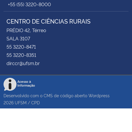
+55 (55) 3220-8000
CENTRO DE CIÊNCIAS RURAIS
PRÉDIO 42, Térreo
SALA 3107
55 3220-8471
55 3220-8351
dirccr@ufsm.br
Acesso à
Informação
Desenvolvido com o CMS de código aberto
Wordpress
2026
UFSM
/
CPD