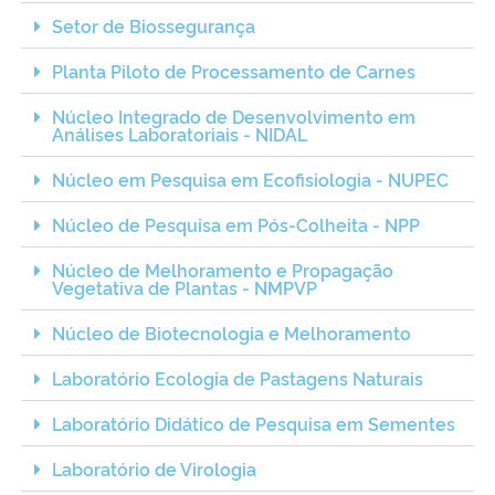
Ministério da Cidadania
Setor de Biossegurança
Planta Piloto de Processamento de Carnes
Ministério da Saúde
Núcleo Integrado de Desenvolvimento em
Análises Laboratoriais - NIDAL
Ministério de Minas e Energia
Núcleo em Pesquisa em Ecofisiologia - NUPEC
Ministério da Ciência, Tecnologia, Inovações e Comunicações
Núcleo de Pesquisa em Pós-Colheita - NPP
Ministério do Meio Ambiente
Núcleo de Melhoramento e Propagação
Vegetativa de Plantas - NMPVP
Ministério do Turismo
Núcleo de Biotecnologia e Melhoramento
Ministério do Desenvolvimento Regional
Laboratório Ecologia de Pastagens Naturais
Laboratório Didático de Pesquisa em Sementes
Controladoria-Geral da União
Laboratório de Virologia
Ministério da Mulher, da Família e dos Direitos Humanos