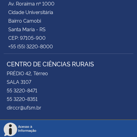
Av. Roraima nº 1000
Cidade Universitária
Secretaria-Geral
Bairro Camobi
Santa Maria - RS
Secretaria de Governo
CEP: 97105-900
+55 (55) 3220-8000
Gabinete de Segurança Institucional
CENTRO DE CIÊNCIAS RURAIS
Advocacia-Geral da União
PRÉDIO 42, Térreo
Banco Central do Brasil
SALA 3107
55 3220-8471
Planalto
55 3220-8351
dirccr@ufsm.br
Acesso à
Informação