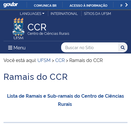
COMUNICA BR
ACESSO À INFORMAÇÃO
PARTI
Casa Civil
LANGUAGES
INTERNATIONAL
SÍTIOS DA UFSM
IR
PARA
CCR
Ministério da Justiça e Segurança Pública
O
Centro de Ciências Rurais
CONTEÚDO
Ministério da Defesa
Buscar no no Sítio
Busca
Busca:
Menu Principal do Sítio
Menu
Busc
Ministério das Relações Exteriores
Você está aqui:
UFSM
>
CCR
>
Ramais do CCR
Ramais do CCR
Ministério da Economia
Início do conteúdo
Ministério da Infraestrutura
Lista de Ramais e Sub-ramais do Centro de Ciências
Rurais
Ministério da Agricultura, Pecuária e Abastecimento
Ministério da Educação